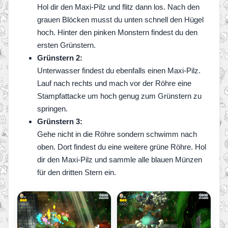
Hol dir den Maxi-Pilz und flitz dann los. Nach den
grauen Blöcken musst du unten schnell den Hügel
hoch. Hinter den pinken Monstern findest du den
ersten Grünstern.
Grünstern 2:
Unterwasser findest du ebenfalls einen Maxi-Pilz.
Lauf nach rechts und mach vor der Röhre eine
Stampfattacke um hoch genug zum Grünstern zu
springen.
Grünstern 3:
Gehe nicht in die Röhre sondern schwimm nach
oben. Dort findest du eine weitere grüne Röhre. Hol
dir den Maxi-Pilz und sammle alle blauen Münzen
für den dritten Stern ein.