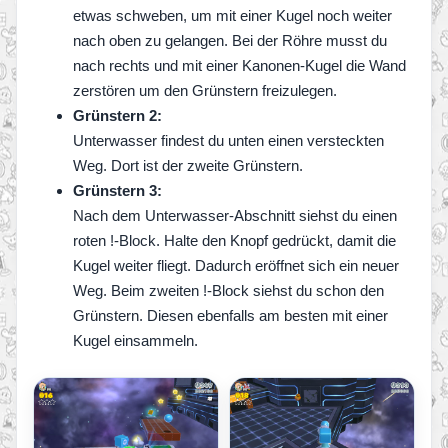
etwas schweben, um mit einer Kugel noch weiter
nach oben zu gelangen. Bei der Röhre musst du
nach rechts und mit einer Kanonen-Kugel die Wand
zerstören um den Grünstern freizulegen.
Grünstern 2:
Unterwasser findest du unten einen versteckten
Weg. Dort ist der zweite Grünstern.
Grünstern 3:
Nach dem Unterwasser-Abschnitt siehst du einen
roten !-Block. Halte den Knopf gedrückt, damit die
Kugel weiter fliegt. Dadurch eröffnet sich ein neuer
Weg. Beim zweiten !-Block siehst du schon den
Grünstern. Diesen ebenfalls am besten mit einer
Kugel einsammeln.