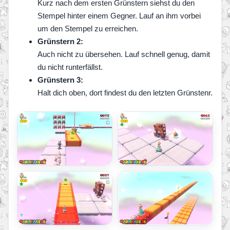
Kurz nach dem ersten Grünstern siehst du den
Stempel hinter einem Gegner. Lauf an ihm vorbei
um den Stempel zu erreichen.
Grünstern 2:
Auch nicht zu übersehen. Lauf schnell genug, damit
du nicht runterfällst.
Grünstern 3:
Halt dich oben, dort findest du den letzten Grünstenr.