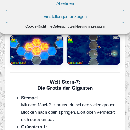
Ablehnen
Einstellungen anzeigen
Cookie-Richtlinie
Datenschutzerklärung
Impressum
Welt Stern-7:
Die Grotte der Giganten
Stempel
Mit dem Maxi-Pilz musst du bei den vielen grauen
Blöcken nach oben springen. Dort oben versteckt
sich der Stempel.
Grünstern 1: