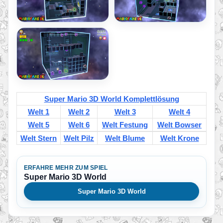
Super Mario 3D World Komplettlösung
Welt 1
Welt 2
Welt 3
Welt 4
Welt 5
Welt 6
Welt Festung
Welt Bowser
Welt Stern
Welt Pilz
Welt Blume
Welt Krone
ERFAHRE MEHR ZUM SPIEL
Super Mario 3D World
Super Mario 3D World