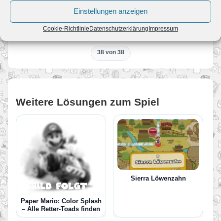
Einstellungen anzeigen
ZURÜCK
Cookie-Richtlinie
Datenschutzerklärung
Impressum
Bowsers Festung
38 von 38
Weitere Lösungen zum Spiel
Sierra Löwenzahn
Paper Mario: Color Splash
– Alle Retter-Toads finden