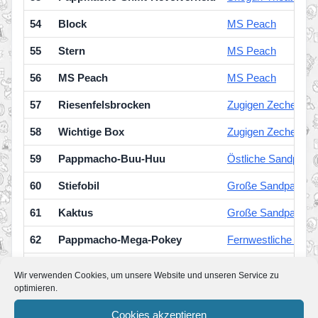
54
Block
MS Peach
55
Stern
MS Peach
56
MS Peach
MS Peach
57
Riesenfelsbrocken
Zugigen Zeche
58
Wichtige Box
Zugigen Zeche
59
Pappmacho-Buu-Huu
Östliche Sandpapi
60
Stiefobil
Große Sandpapier
61
Kaktus
Große Sandpapier
62
Pappmacho-Mega-Pokey
Fernwestliche San
63
Professor Toad
Kleine Sandpapier
Wir verwenden Cookies, um unsere Website und unseren Service zu
optimieren.
64
Tempel-Statuen
Große Sandpapier
Cookies akzeptieren