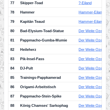
77
Skipper-Toad
?-Eiland
78
Hammer
Hammer-Eiland
79
Kapitän Teaud
Hammer-Eiland
80
Bad-Elysium-Toad-Statue
Der Weite Ozean
81
Pappmacho-Gumba-Mumie
Der Weite Ozean
82
Heileherz
Der Weite Ozean
83
Pik-Insel-Fass
Der Weite Ozean
84
DJ-Pult
Der Weite Ozean
85
Trainings-Pappkamerad
Der Weite Ozean
86
Origami-Arbeitstisch
Der Weite Ozean
87
Pappmacho-Stein-Spike
Der Weite Ozean
88
König Chamses‘ Sarkophag
Der Weite Ozean