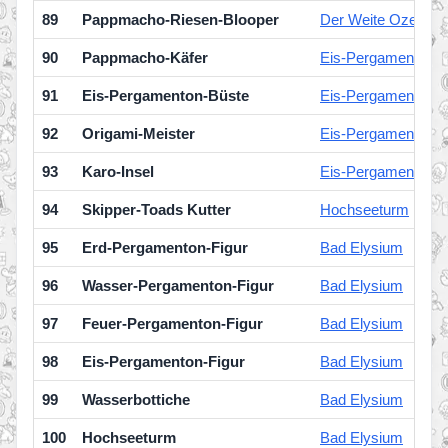
89
Pappmacho-Riesen-Blooper
Der Weite Ozean
90
Pappmacho-Käfer
Eis-Pergamenton-
91
Eis-Pergamenton-Büste
Eis-Pergamenton-
92
Origami-Meister
Eis-Pergamenton-
93
Karo-Insel
Eis-Pergamenton-
94
Skipper-Toads Kutter
Hochseeturm
95
Erd-Pergamenton-Figur
Bad Elysium
96
Wasser-Pergamenton-Figur
Bad Elysium
97
Feuer-Pergamenton-Figur
Bad Elysium
98
Eis-Pergamenton-Figur
Bad Elysium
99
Wasserbottiche
Bad Elysium
100
Hochseeturm
Bad Elysium