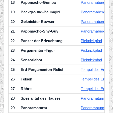
18
Pappmacho-Gumba
Panoramaberg
19
Background-Baumgirl
Panoramaberg
20
Geknickter Bowser
Panoramaberg
21
Pappmacho-Shy-Guy
Panoramaberg
22
Panzer der Erleuchtung
Picknickpfad
23
Pergamenton-Figur
Picknickpfad
24
Sensorlabor
Picknickpfad
25
Erd-Pergamenton-Relief
Tempel des Erd-Pe
26
Felsen
Tempel des Erd-Pe
27
Röhre
Tempel des Erd-Pe
28
Spezialität des Hauses
Panoramaturm
29
Panoramaturm
Panoramaturm