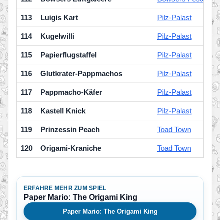
113
Luigis Kart
Pilz-Palast
114
Kugelwilli
Pilz-Palast
115
Papierflugstaffel
Pilz-Palast
116
Glutkrater-Pappmachos
Pilz-Palast
117
Pappmacho-Käfer
Pilz-Palast
118
Kastell Knick
Pilz-Palast
119
Prinzessin Peach
Toad Town
120
Origami-Kraniche
Toad Town
ERFAHRE MEHR ZUM SPIEL
Paper Mario: The Origami King
Paper Mario: The Origami King