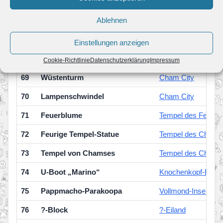
65
Palasthotel Snif City
Cham City
Ablehnen
66
Schnipselsack
Cham City
67
Ringtrainer
Cham City
Einstellungen anzeigen
68
Gold-Snifit-Statue
Cham City
Cookie-Richtlinie
Datenschutzerklärung
Impressum
69
Wüstenturm
Cham City
70
Lampenschwindel
Cham City
71
Feuerblume
Tempel des Feuer-
72
Feurige Tempel-Statue
Tempel des Chams
73
Tempel von Chamses
Tempel des Chams
74
U-Boot „Marino“
Knochenkopf-Eilan
75
Pappmacho-Parakoopa
Vollmond-Insel
76
?-Block
?-Eiland