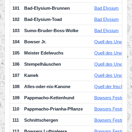
101
Bad-Elysium-Brunnen
Bad Elysium
102
Bad-Elysium-Toad
Bad Elysium
103
Sumo-Bruder-Boss-Wolke
Bad Elysium
104
Bowser Jr.
Quell des Urwaldes
105
Meister Edelwuchs
Quell des Urwaldes
106
Stempelhäuschen
Quell des Urwaldes
107
Kamek
Quell des Urwaldes
108
Alles-oder-nix-Kanone
Quell der frischen 
109
Pappmacho-Kettenhund
Bowsers Festung
110
Pappmacho-Prianha-Pflanze
Bowsers Festung
111
Schnittschergen
Bowsers Festung
112
Bowsers Luftgaleere
Bowsers Festung