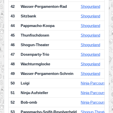
42
Wasser-Pergamenton-Rad
Shogunland
43
Sitzbank
Shogunland
44
Pappmacho-Koopa
Shogunland
45
Thunfischdosen
Shogunland
46
Shogun-Theater
Shogunland
47
Dosenparty-Trio
Shogunland
48
Wachturmglocke
Shogunland
49
Wasser-Pergamenton-Schrein
Shogunland
50
Luigi
Ninja-Parcours
51
Ninja-Aufsteller
Ninja-Parcours
52
Bob-omb
Ninja-Parcours
53
Pappmacho-Snifit-Revolverheld
Shogun-Theater