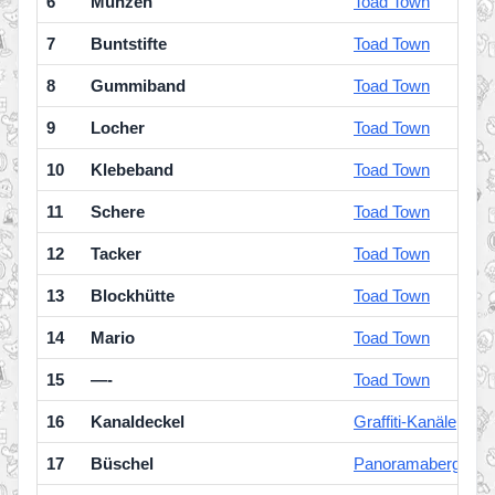
6
Münzen
Toad Town
7
Buntstifte
Toad Town
8
Gummiband
Toad Town
9
Locher
Toad Town
10
Klebeband
Toad Town
11
Schere
Toad Town
12
Tacker
Toad Town
13
Blockhütte
Toad Town
14
Mario
Toad Town
15
—-
Toad Town
16
Kanaldeckel
Graffiti-Kanäle
17
Büschel
Panoramaberg