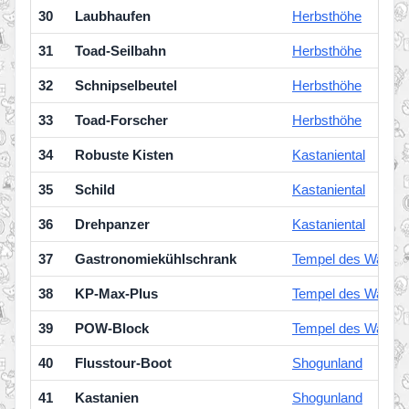
30
Laubhaufen
Herbsthöhe
31
Toad-Seilbahn
Herbsthöhe
32
Schnipselbeutel
Herbsthöhe
33
Toad-Forscher
Herbsthöhe
34
Robuste Kisten
Kastaniental
35
Schild
Kastaniental
36
Drehpanzer
Kastaniental
37
Gastronomiekühlschrank
Tempel des Wasse
38
KP-Max-Plus
Tempel des Wasse
39
POW-Block
Tempel des Wasse
40
Flusstour-Boot
Shogunland
41
Kastanien
Shogunland