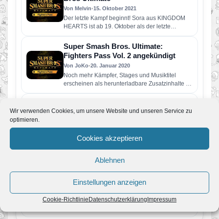
Von Melvin
•
15. Oktober 2021
Der letzte Kampf beginnt! Sora aus KINGDOM
HEARTS ist ab 19. Oktober als der letzte
Kämpfer in Super…
Super Smash Bros. Ultimate:
Fighters Pass Vol. 2 angekündigt
Von JoKo
•
20. Januar 2020
Noch mehr Kämpfer, Stages und Musiktitel
erscheinen als herunterladbare Zusatzinhalte für
Super Smash Bros. Ultimate! Mit dem Fighters…
PM: Super Smash Bros. Ultimate:
Wir verwenden Cookies, um unsere Website und unseren Service zu
Terry Bogard betritt den Ring
optimieren.
Von JoKo
•
6. November 2019
Der heute veröffentlichte DLC-Kämpfer und Star
Cookies akzeptieren
der FATAL FURY-Serie teilt mit seinem
einzigartigen Kampfstil kräftig aus Terrys
Spielweise…
Ablehnen
PM: Nintendo Direct enthüllt
zahlreiche Neuheiten für Nintendo
Switch
Einstellungen anzeigen
Von JoKo
•
5. September 2019
Das fast 40-minütige Video bietet einen
Cookie-Richtlinie
Datenschutzerklärung
Impressum
ausführlichen Ausblick auf kommende Hits und
enthüllt Inhalte, die ab sofort verfügbar…