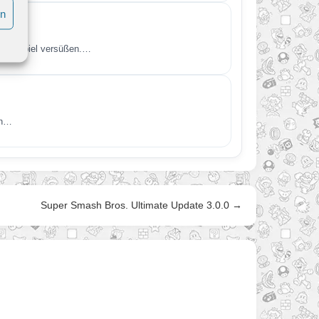
en
ewinnspiel versüßen.…
en…
Super Smash Bros. Ultimate Update 3.0.0 →