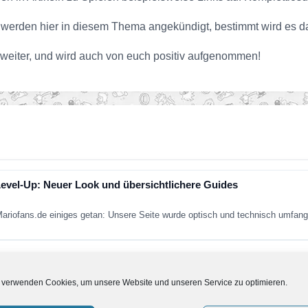
d werden hier in diesem Thema angekündigt, bestimmt wird es d
en weiter, und wird auch von euch positiv aufgenommen!
Level-Up: Neuer Look und übersichtlichere Guides
 Mariofans.de einiges getan: Unsere Seite wurde optisch und technisch umfang
 verwenden Cookies, um unsere Website und unseren Service zu optimieren.
: Mariofans.de feiert sein 18-jähriges Jubiläum. Was im Jahr 2008 als kleine