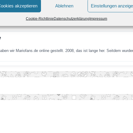
ookies akzeptieren
Ablehnen
Einstellungen anzeig
nspiel – Mariofans.de
Cookie-Richtlinie
Datenschutzerklärung
Impressum
ieder Weihnachten und wir möchten euch die Vorweihnachtszeit mit einem G
e
haben wir Mariofans.de online gestellt. 2008, das ist lange her. Seitdem wurd