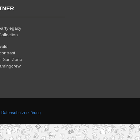
TNER
artylegacy
ollection
wald
ontrast
n Sun Zone
gamingcrew
.
Datenschutzerklärung