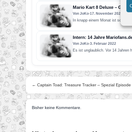
C
Mario Kart 8 Deluxe – Gewin
Von JoKo
•
17. November 2022
In knapp einem Monat ist schon w
Intern: 14 Jahre Mariofans.d
Von JoKo
•
3. Februar 2022
Es ist unglaublich. Vor 14 Jahren 
← Captain Toad: Treasure Tracker – Spezial Episode
Bisher keine Kommentare.