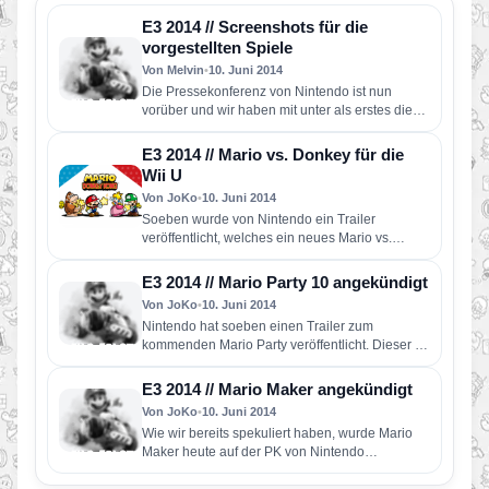
E3 2014 // Screenshots für die
vorgestellten Spiele
Von Melvin
•
10. Juni 2014
Die Pressekonferenz von Nintendo ist nun
vorüber und wir haben mit unter als erstes die
neuesten Screenshots in…
E3 2014 // Mario vs. Donkey für die
Wii U
Von JoKo
•
10. Juni 2014
Soeben wurde von Nintendo ein Trailer
veröffentlicht, welches ein neues Mario vs.
Donkey Kong präsentiert. Erstmalig für eine…
E3 2014 // Mario Party 10 angekündigt
Von JoKo
•
10. Juni 2014
Nintendo hat soeben einen Trailer zum
kommenden Mario Party veröffentlicht. Dieser ist
der 10. Teil der Reihe und…
E3 2014 // Mario Maker angekündigt
Von JoKo
•
10. Juni 2014
Wie wir bereits spekuliert haben, wurde Mario
Maker heute auf der PK von Nintendo
angekündigt. Hierbei handelt es sich…