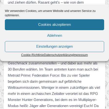
und ziehen dürfen. Rasant geht’s – wie von dem
schnellsten Igel der Welt nicht anders zu erwarten ist –
Wir verwenden Cookies, um unsere Website und unseren Service zu
auch bei dem Jump’n‘Run Sonic Boom: Fire & Ice zu. In
optimieren.
Rhythm Paradise Megamix gilt es, Taktgefühl in über 70
Cookies akzeptieren
skurrilen Rhythmusspielen zu beweisen. Der neueste Titel
der Reihe bietet einen Mehrspieler-Modus für bis zu vier
Ablehnen
Teilnehmer. Bei dem RPG Dragon Quest VII: Fragmente
der Vergangenheit muss eine Gruppe von Abenteurern in
Einstellungen anzeigen
die Vergangenheit reisen, um die Gegenwart zu retten. Das
Cookie-Richtlinie
Datenschutzerklärung
Impressum
heldenhafte Team kann der Spieler nach eigenem
Geschmack zusammenstellen – und dabei aus mehr als
30 Berufen wählen. Im Team antreten kann man auch bei
Metroid Prime: Federation Force: Bis zu vier Spieler
begeben sich darin gemeinsam auf gefährliche
Weltraummissionen. Weniger in einem zukünftigen als viel
mehr in einem archaischen Zeitalter verortet ist das RPG
Monster Hunter Generations, bei dem es im Multiplayer-
Modus heißt: Jäger aller Generationen vereinigt Euch! Da