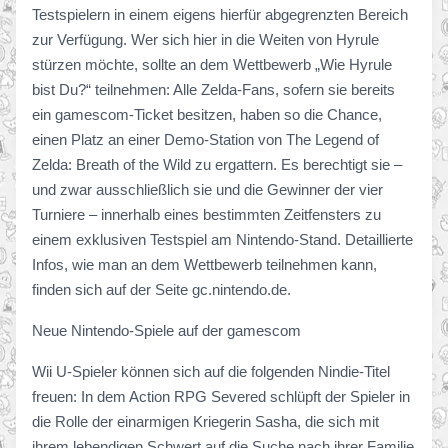
Testspielern in einem eigens hierfür abgegrenzten Bereich
zur Verfügung. Wer sich hier in die Weiten von Hyrule
stürzen möchte, sollte an dem Wettbewerb „Wie Hyrule
bist Du?“ teilnehmen: Alle Zelda-Fans, sofern sie bereits
ein gamescom-Ticket besitzen, haben so die Chance,
einen Platz an einer Demo-Station von The Legend of
Zelda: Breath of the Wild zu ergattern. Es berechtigt sie –
und zwar ausschließlich sie und die Gewinner der vier
Turniere – innerhalb eines bestimmten Zeitfensters zu
einem exklusiven Testspiel am Nintendo-Stand. Detaillierte
Infos, wie man an dem Wettbewerb teilnehmen kann,
finden sich auf der Seite gc.nintendo.de.
Neue Nintendo-Spiele auf der gamescom
Wii U-Spieler können sich auf die folgenden Nindie-Titel
freuen: In dem Action RPG Severed schlüpft der Spieler in
die Rolle der einarmigen Kriegerin Sasha, die sich mit
ihrem lebendigen Schwert auf die Suche nach ihrer Familie