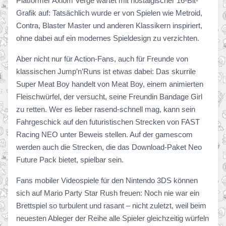
Platformer Axiom Verge wartet mit nostalgischer 16-Bit-
Grafik auf: Tatsächlich wurde er von Spielen wie Metroid,
Contra, Blaster Master und anderen Klassikern inspiriert,
ohne dabei auf ein modernes Spieldesign zu verzichten.
Aber nicht nur für Action-Fans, auch für Freunde von
klassischen Jump’n’Runs ist etwas dabei: Das skurrile
Super Meat Boy handelt von Meat Boy, einem animierten
Fleischwürfel, der versucht, seine Freundin Bandage Girl
zu retten. Wer es lieber rasend-schnell mag, kann sein
Fahrgeschick auf den futuristischen Strecken von FAST
Racing NEO unter Beweis stellen. Auf der gamescom
werden auch die Strecken, die das Download-Paket Neo
Future Pack bietet, spielbar sein.
Fans mobiler Videospiele für den Nintendo 3DS können
sich auf Mario Party Star Rush freuen: Noch nie war ein
Brettspiel so turbulent und rasant – nicht zuletzt, weil beim
neuesten Ableger der Reihe alle Spieler gleichzeitig würfeln