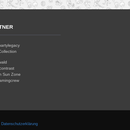
TNER
artylegacy
ollection
wald
ontrast
n Sun Zone
gamingcrew
.
Datenschutzerklärung