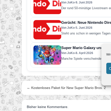
Von JoKo
•
9. Juni 2026
Der rund 50-minütige Livestream e
Gerücht: Neue Nintendo Direc
Von JoKo
•
5. Juni 2026
Steht uns schon in wenigen Tagen 
Super Mario Galaxy und was 
Von JoKo
•
8. April 2026
Wir
Manche Spiele verschwinden nach 
C
← Kostenloses Paket für New Super Mario Bros. 2
Bisher keine Kommentare.