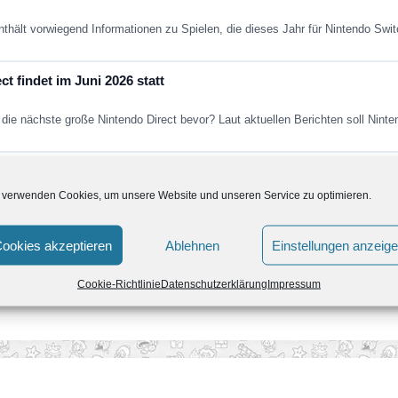
nthält vorwiegend Informationen zu Spielen, die dieses Jahr für Nintendo Sw
t findet im Juni 2026 statt
die nächste große Nintendo Direct bevor? Laut aktuellen Berichten soll Nint
Fans in den nächsten Jahren erwartet
 verwenden Cookies, um unsere Website und unseren Service zu optimieren.
ein paar Jahren aus dem kollektiven Gedächtnis. Super Mario Galaxy nich
ookies akzeptieren
Ablehnen
Einstellungen anzeig
Cookie-Richtlinie
Datenschutzerklärung
Impressum