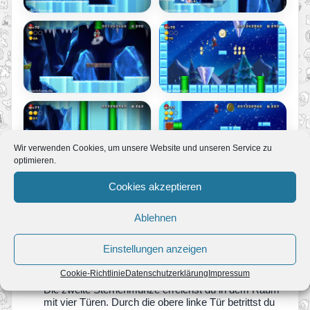
Wir verwenden Cookies, um unsere Website und unseren Service zu
optimieren.
Cookies akzeptieren
P-Schalter-Paradies
Ablehnen
Sternenmünze 1
Nicht zu übersehen. Der Block über der Münze ist
Einstellungen anzeigen
von innen hohl. Du kannst also zur Münze laufen.
Cookie-Richtlinie
Datenschutzerklärung
Impressum
Sternenmünze 2
Die zweite Sternenmünze erreichst du in dem Raum
mit vier Türen. Durch die obere linke Tür betrittst du