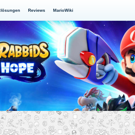
tlösungen
Reviews
MarioWiki