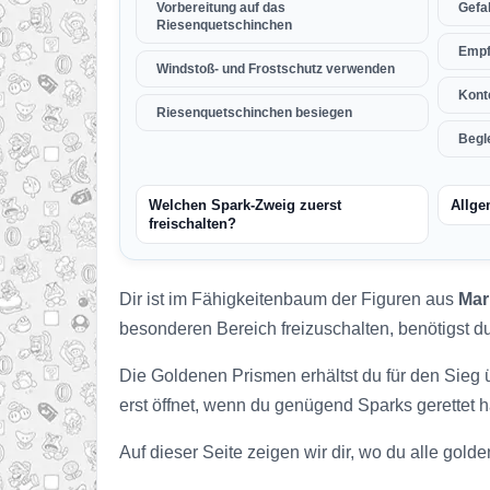
Vorbereitung auf das
Gefa
Riesenquetschinchen
Empf
Windstoß- und Frostschutz verwenden
Konte
Riesenquetschinchen besiegen
Begl
Welchen Spark-Zweig zuerst
Allge
freischalten?
Dir ist im Fähigkeitenbaum der Figuren aus
Mar
besonderen Bereich freizuschalten, benötigst d
Die Goldenen Prismen erhältst du für den Sieg 
erst öffnet, wenn du genügend Sparks gerettet h
Auf dieser Seite zeigen wir dir, wo du alle gold