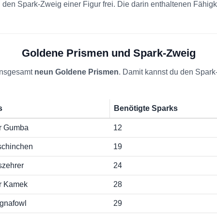
h den Spark-Zweig einer Figur frei. Die darin enthaltenen Fähi
Goldene Prismen und Spark-Zweig
 insgesamt
neun Goldene Prismen
. Damit kannst du den Spark
s
Benötigte Sparks
er Gumba
12
schinchen
19
szehrer
24
er Kamek
28
gnafowl
29