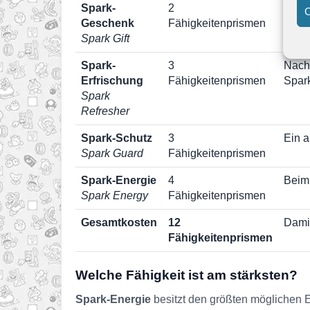
Spark-
2
Zu Be
C
Geschenk
Fähigkeitenprismen
zufäl
Spark Gift
Spark-
3
Nach 
Erfrischung
Fähigkeitenprismen
Spark
Spark
Refresher
Spark-Schutz
3
Ein a
Spark Guard
Fähigkeitenprismen
Spark-Energie
4
Beim 
Spark Energy
Fähigkeitenprismen
Gesamtkosten
12
Damit
Fähigkeitenprismen
Welche Fähigkeit ist am stärksten?
Spark-Energie
besitzt den größten möglichen E