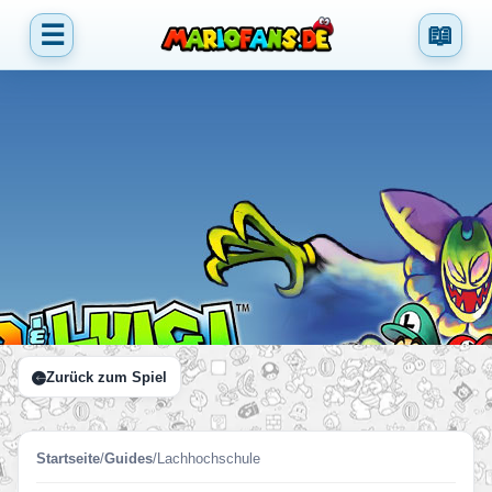
☰
📖
Zurück zum Spiel
Startseite
/
Guides
/
Lachhochschule