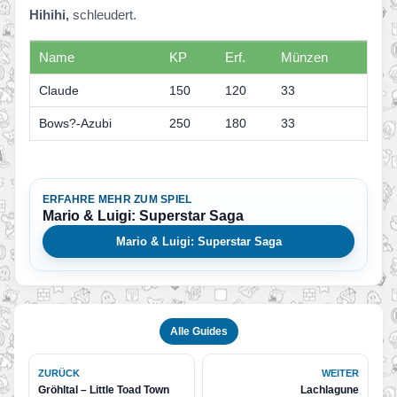
Hihihi,
schleudert.
Name
KP
Erf.
Münzen
Claude
150
120
33
Bows?-Azubi
250
180
33
ERFAHRE MEHR ZUM SPIEL
Mario & Luigi: Superstar Saga
Mario & Luigi: Superstar Saga
Alle Guides
ZURÜCK
WEITER
Gröhltal – Little Toad Town
Lachlagune