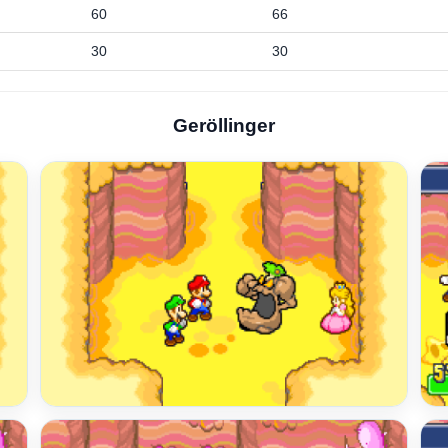
60
66
30
30
Geröllinger