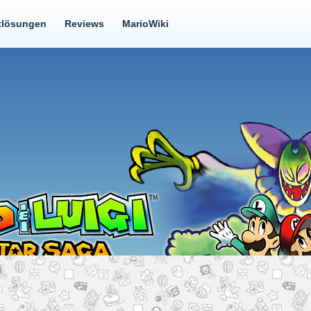
tlösungen
Reviews
MarioWiki