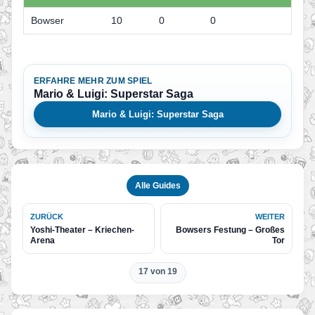
Bowser
10
0
0
ERFAHRE MEHR ZUM SPIEL
Mario & Luigi: Superstar Saga
Mario & Luigi: Superstar Saga
Alle Guides
ZURÜCK
WEITER
Yoshi-Theater – Kriechen-
Bowsers Festung – Großes
Arena
Tor
17 von 19