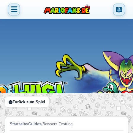
☰
📖
Zurück zum Spiel
Startseite
/
Guides
/
Bowsers Festung