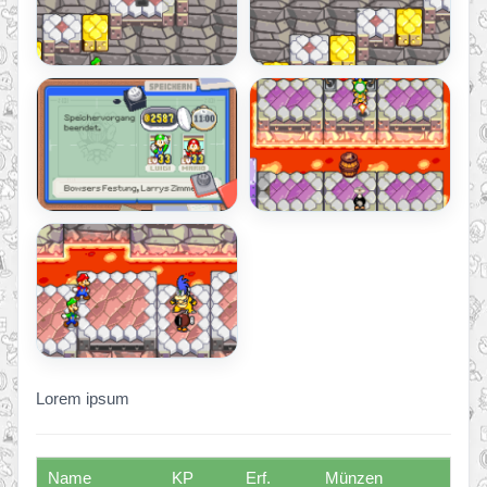
Lorem ipsum
Name
KP
Erf.
Münzen