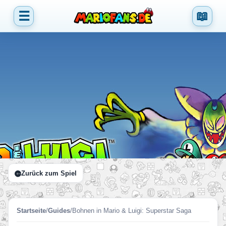
☰
📖
Zurück zum Spiel
Startseite
/
Guides
/
Bohnen in Mario & Luigi: Superstar Saga