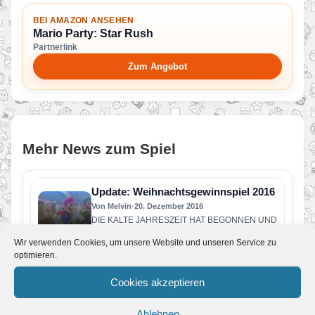
BEI AMAZON ANSEHEN
Mario Party: Star Rush
Partnerlink
Zum Angebot
Mehr News zum Spiel
Update: Weihnachtsgewinnspiel 2016
Von Melvin
•
20. Dezember 2016
DIE KALTE JAHRESZEIT HAT BEGONNEN UND
DAS FEST DER LIEBE STEHT VOR DER TÜR.
Wir verwenden Cookies, um unsere Website und unseren Service zu
IN ZUSAMMENARBEIT MIT NINTENDO…
optimieren.
YouTube // Die Party kann beginnen!
Von Melvin
•
7. Oktober 2016
Cookies akzeptieren
„Mario Party: Star Rush“ erscheint am 7. Oktober
für Nintendo 3DS und Nintendo 2DS.
Ablehnen