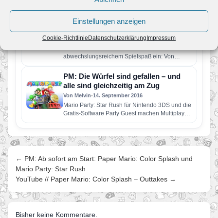
PM: Ab sofort am Start: Paper Mario:
Color Splash und Mario Party: Star
Einstellungen anzeigen
Rush
Cookie-Richtlinie
Datenschutzerklärung
Impressum
Von Melvin
•
7. Oktober 2016
Bis Jahresende lädt Mario seine Fans zu
abwechslungsreichem Spielspaß ein: Von
Klassiker bis Smartphone-Spiel ist alles dabei
Super…
PM: Die Würfel sind gefallen – und
alle sind gleichzeitig am Zug
Von Melvin
•
14. September 2016
Mario Party: Star Rush für Nintendo 3DS und die
Gratis-Software Party Guest machen Multiplayer-
Spiele dynamischer denn je Wer…
← PM: Ab sofort am Start: Paper Mario: Color Splash und
Mario Party: Star Rush
YouTube // Paper Mario: Color Splash – Outtakes →
Bisher keine Kommentare.