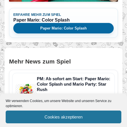
ERFAHRE MEHR ZUM SPIEL
Paper Mario: Color Splash
Paper Mario: Color Splash
Mehr News zum Spiel
PM: Ab sofort am Start: Paper Mario:
Color Splash und Mario Party: Star
Rush
Von Melvin
•
7. Oktober 2016
Wir verwenden Cookies, um unsere Website und unseren Service zu
Bis Jahresende lädt Mario seine Fans zu
abwechslungsreichem Spielspaß ein: Von
optimieren.
Klassiker bis Smartphone-Spiel ist alles dabei
Super…
Cookies akzeptieren
YouTube // Die Geschichte nimmt
Farbe an