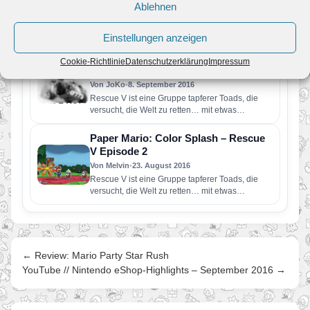
Von Melvin
•
30. September 2016
Ablehnen
„Paper Mario: Color Splash“ erscheint am 7.
Oktober 2016 für Wii U. Zu unserem Paper
Einstellungen anzeigen
Mario: Color Splash-Bereich:…
Paper Mario: Color Splash – Rescue
Cookie-Richtlinie
Datenschutzerklärung
Impressum
V: Episode 3
Von JoKo
•
8. September 2016
Rescue V ist eine Gruppe tapferer Toads, die
versucht, die Welt zu retten… mit etwas
Unterstützung von Mario.…
Paper Mario: Color Splash – Rescue
V Episode 2
Von Melvin
•
23. August 2016
Rescue V ist eine Gruppe tapferer Toads, die
versucht, die Welt zu retten… mit etwas
Unterstützung von Mario.
← Review: Mario Party Star Rush
YouTube // Nintendo eShop-Highlights – September 2016 →