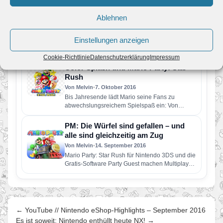
Review: Mario Party Star Rush
Ablehnen
Von Melvin
•
7. Oktober 2016
Ich hatte es ja bereits schon in meinem Preview
zu Mario Party – Star Rush anlässlich der
Einstellungen anzeigen
gamescom…
PM: Ab sofort am Start: Paper Mario:
Cookie-Richtlinie
Datenschutzerklärung
Impressum
Color Splash und Mario Party: Star
Rush
Von Melvin
•
7. Oktober 2016
Bis Jahresende lädt Mario seine Fans zu
abwechslungsreichem Spielspaß ein: Von
Klassiker bis Smartphone-Spiel ist alles dabei
Super…
PM: Die Würfel sind gefallen – und
alle sind gleichzeitig am Zug
Von Melvin
•
14. September 2016
Mario Party: Star Rush für Nintendo 3DS und die
Gratis-Software Party Guest machen Multiplayer-
Spiele dynamischer denn je Wer…
← YouTube // Nintendo eShop-Highlights – September 2016
Es ist soweit: Nintendo enthüllt heute NX! →