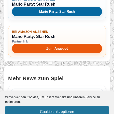
Mario Party: Star Rush
Mario Party: Star Rush
BEI AMAZON ANSEHEN
Mario Party: Star Rush
Partnerlink
Zum Angebot
Mehr News zum Spiel
Update: Weihnachtsgewinnspiel 2016
Wir verwenden Cookies, um unsere Website und unseren Service zu
Von Melvin
•
20. Dezember 2016
optimieren.
DIE KALTE JAHRESZEIT HAT BEGONNEN UND
DAS FEST DER LIEBE STEHT VOR DER TÜR.
Cookies akzeptieren
IN ZUSAMMENARBEIT MIT NINTENDO…