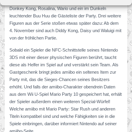
Collection in den Handel. Unter anderem bereichern
Donkey Kong, Rosalina, Wario und ein im Dunkeln
leuchtender Buu Huu die Gästeliste der Party. Drei weitere
Figuren aus der Serie stoßen etwas später dazu: Ab dem
4. November sind auch Diddy Kong, Daisy und Waluigi mit
von der fröhlichen Partie.
Sobald ein Spieler die NFC-Schnittstelle seines Nintendo
3DS mit einer dieser physischen Figuren berührt, taucht
diese als Helfer im Spiel auf und verstärkt sein Team. Als
Gastgeschenk bringt jedes amiibo ein seltenes Item zur
Party mit, das die Sieges-Chancen seines Besitzers
erhöht. Und falls der amiibo-Charakter obendrein Daten
aus dem Wii U-Spiel Mario Party 10 gespeichert hat, erhält
der Spieler außerdem einen weiteren Spezial-Würfel!
Welche amiibo mit Mario Party: Star Rush und anderen
Titeln kompatibel sind und welche Fähigkeiten sie in die
Spiele einbringen, darüber informiert Nintendo auf seiner
amiibo-Seite.