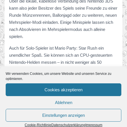
Über die lokale, kabellose Verbindung des Nintendo 3DS
kann also jeder Besitzer des Spiels seine Freunde zu einer
Runde Münzenrennen, Ballonjagd oder zu weiteren, neuen
Mehrspieler-Modi einladen. Einige Minispiele lassen sich
nach Absolvieren im Mehrspielermodus auch alleine
spielen.
Auch für Solo-Spieler ist Mario Party: Star Rush ein
unendlicher Spaß. Sie können sich an CPU-gesteuerten
Nintendo-Helden messen – in nicht weniger als 50
Minispielen, sieben Spielmodi und vier
Wir verwenden Cookies, um unsere Website und unseren Service zu
Schwierigkeitsgraden.
optimieren.
Neue amiibo als Party-Gäste
Cookies akzeptieren
Wo es so viel Neues zu entdecken gibt, sind die Nintendo-
Ablehnen
Helden selbstverständlich nicht weit. Am 7. Oktober,
gleichzeitig mit dem Erscheinen von Mario Party: Star
Einstellungen anzeigen
Rush kommen auch neue amiibo der Super Mario
Cookie-Richtlinie
Datenschutzerklärung
Impressum