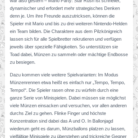
war also gestern – Mario Party: Star Rush ist schneller,
dynamischer und erfordert mehr strategisches Denken
denn je. Um ihre Freunde auszutricksen, können die
Spieler mit Mario und bis zu drei weiteren Nintendo-Helden
ein Team bilden. Die Charaktere aus dem Pilzkönigreich
lassen sich für alle Spielbretter rekrutieren und verfügen
jeweils über spezielle Fähigkeiten. So unterstützen sie
Toad dabei, Münzen zu sammeln oder mächtige Endbosse
zu besiegen.
Dazu kommen viele weitere Spielvarianten: Im Modus
Münzenrennen etwa heißt es einfach nur „Tempo, Tempo,
Tempo!“. Die Spieler rasen ohne zu würfeln durch eine
ganze Serie von Minispielen. Dabei müssen sie möglichst
viele Münzen einsacken und versuchen, vor allen anderen
durchs Ziel zu gehen. Flinke Finger und höchste
Konzentration sind dabei das A und O. In Ballonjagd
wiederum geht es darum, Münzballons platzen zu lassen,
vielfältige Minispiele zu überstehen und trickreiche Gegner