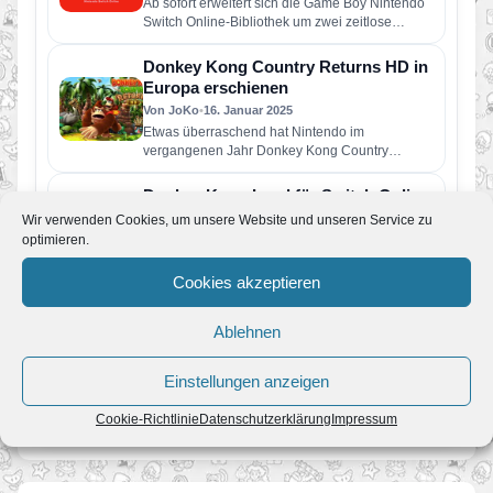
Ab sofort erweitert sich die Game Boy Nintendo
Switch Online-Bibliothek um zwei zeitlose
Klassiker: Donkey Kong und Mario’s…
Donkey Kong Country Returns HD in
Europa erschienen
Von JoKo
•
16. Januar 2025
Etwas überraschend hat Nintendo im
vergangenen Jahr Donkey Kong Country
Returns HD für die Switch angekündigt.
Nachdem der…
Donkey Kong Land für Switch Online
Von JoKo
•
28. November 2024
Wir verwenden Cookies, um unsere Website und unseren Service zu
optimieren.
Nintendo erweitert seine Spiele-Auswahl für das
Nintendo Switch Online-Abonnement.
Cookies akzeptieren
Das nächste Online-Turnier in Mario
Kart 8 Deluxe steigt am Sonntag, 8.
Ablehnen
September!
Von JoKo
•
20. August 2024
Einstellungen anzeigen
Die Reifen laufen heiß, wenn am 08.09.2024 um
18 Uhr alle zusammen um die Ehre… und um
Cookie-Richtlinie
Datenschutzerklärung
Impressum
tolle Preise spielen!…