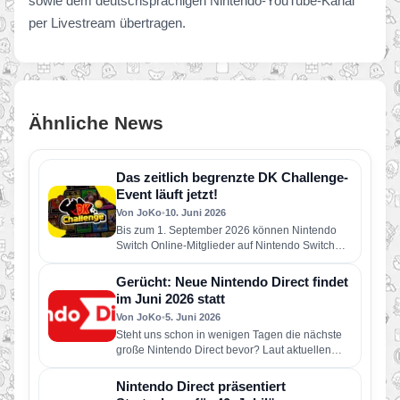
sowie dem deutschsprachigen Nintendo-YouTube-Kanal
per Livestream übertragen.
Ähnliche News
Das zeitlich begrenzte DK Challenge-
Event läuft jetzt!
Von JoKo
•
10. Juni 2026
Bis zum 1. September 2026 können Nintendo
Switch Online-Mitglieder auf Nintendo Switch
2 durch das Abschließen spielinterner
Herausforderungen in einer Reihe…
Gerücht: Neue Nintendo Direct findet
im Juni 2026 statt
Von JoKo
•
5. Juni 2026
Steht uns schon in wenigen Tagen die nächste
große Nintendo Direct bevor? Laut aktuellen
Berichten soll Nintendo bereits…
Nintendo Direct präsentiert