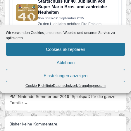
Startschuss für 40. Jubiläum von
Super Mario Bros. und zahlreiche
Neuheiten
Von JoKo
•
12. September 2025
Zu den Highlights gehören Fire Emblem:
Fortune’s Weave, Resident Evil Requiem,
Wir verwenden Cookies, um unsere Website und unseren Service zu
Hades II, die Rückkehr von Super Mario…
optimieren.
Donkey Kong und Mario’s Picross für
Nintendo Switch Online verfügbar
Cookies akzeptieren
Von JoKo
•
10. März 2025
Ab sofort erweitert sich die Game Boy Nintendo
Ablehnen
Switch Online-Bibliothek um zwei zeitlose
Klassiker: Donkey Kong und Mario’s…
Einstellungen anzeigen
Cookie-Richtlinie
Datenschutzerklärung
Impressum
← Yoshi’s Crafted World – Unser Testbericht
PM: Nintendo Sommertour 2019: Spielspaß für die ganze
Familie →
Bisher keine Kommentare.