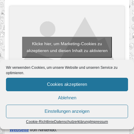
Klicke hier, um Marketing-Cookies zu
akzeptieren und diesen Inhalt zu aktivieren
Wir verwenden Cookies, um unsere Website und unseren Service zu
optimieren.
Cookies akzeptieren
Unsere Empfehlung ist zunächst einmal die kostenlose
Ablehnen
Demoversion aus dem Nintendo eShop. Hier kann jeder
einen kleinen Einblick bekommen, ob diese Spielereihe
Einstellungen anzeigen
einen selbst bzw. die Kinder anspricht.
Cookie-Richtlinie
Datenschutzerklärung
Impressum
Viele weitere Informationen findet ihr auf der
offiziellen
Webseite
von Nintendo.