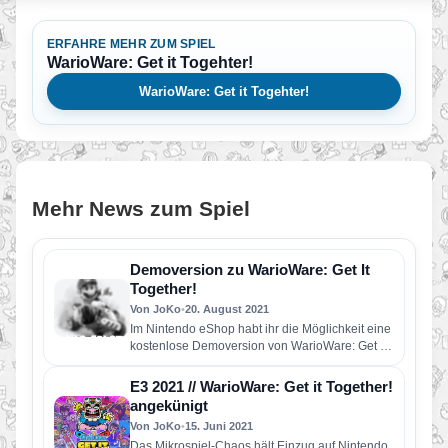
ERFAHRE MEHR ZUM SPIEL
WarioWare: Get it Togehter!
WarioWare: Get it Togehter!
Mehr News zum Spiel
Demoversion zu WarioWare: Get It
Together!
Von JoKo
•
20. August 2021
Im Nintendo eShop habt ihr die Möglichkeit eine
kostenlose Demoversion von WarioWare: Get it
togehter! herunterzuladen. Die Version…
E3 2021 // WarioWare: Get it Together!
angekünigt
Von JoKo
•
15. Juni 2021
Das Mikrospiel-Chaos hält Einzug auf Nintendo