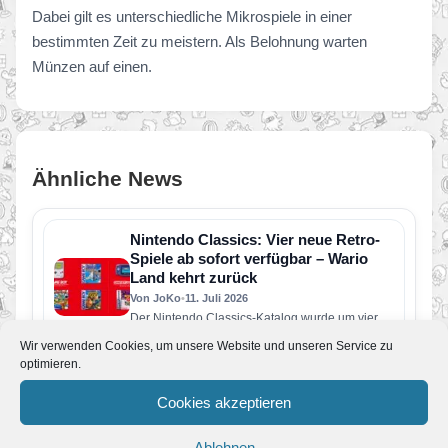
Dabei gilt es unterschiedliche Mikrospiele in einer
bestimmten Zeit zu meistern. Als Belohnung warten
Münzen auf einen.
Ähnliche News
Nintendo Classics: Vier neue Retro-
Spiele ab sofort verfügbar – Wario
Land kehrt zurück
Von JoKo
•
11. Juli 2026
Der Nintendo Classics-Katalog wurde um vier
weitere Retro-Klassiker erweitert. Neu verfügbar
Wir verwenden Cookies, um unsere Website und unseren Service zu
sind die folgenden Spiele: Wario Land: Super…
optimieren.
Pressemeldung: Eine neue Nintendo
Direct erscheint am Dienstag, den 9.
Cookies akzeptieren
Juni
Von JoKo
•
9. Juni 2026
Ablehnen