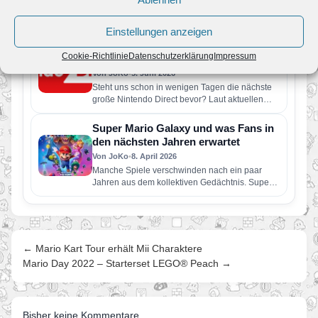
Der rund 50-minütige Livestream enthält
vorwiegend Informationen zu Spielen, die
dieses Jahr für Nintendo Switch 2 und Nintendo
Einstellungen anzeigen
Switch erscheinen…
Gerücht: Neue Nintendo Direct findet
Cookie-Richtlinie
Datenschutzerklärung
Impressum
im Juni 2026 statt
Von JoKo
•
5. Juni 2026
Steht uns schon in wenigen Tagen die nächste
große Nintendo Direct bevor? Laut aktuellen
Berichten soll Nintendo bereits…
Super Mario Galaxy und was Fans in
den nächsten Jahren erwartet
Von JoKo
•
8. April 2026
Manche Spiele verschwinden nach ein paar
Jahren aus dem kollektiven Gedächtnis. Super
Mario Galaxy nicht. Erschienen im November…
← Mario Kart Tour erhält Mii Charaktere
Mario Day 2022 – Starterset LEGO® Peach →
Bisher keine Kommentare.