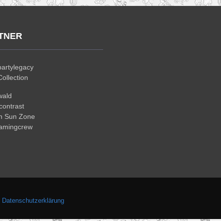
TNER
artylegacy
ollection
wald
ontrast
n Sun Zone
gamingcrew
.
Datenschutzerklärung