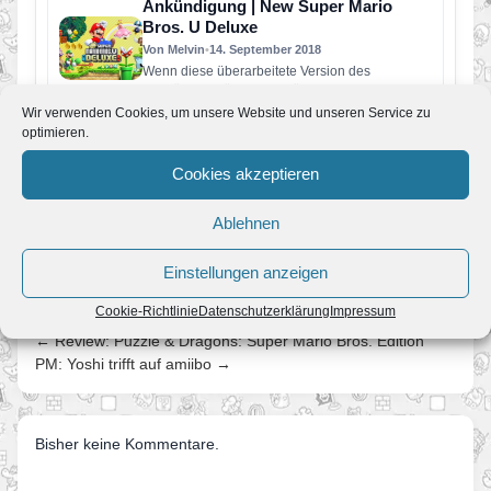
Ankündigung | New Super Mario
Bros. U Deluxe
Von Melvin
•
14. September 2018
Wenn diese überarbeitete Version des
ursprünglich für Wii U veröffentlichten Startitels
am 11. Januar 2019 für Nintendo Switch…
Wir verwenden Cookies, um unsere Website und unseren Service zu
optimieren.
PM: Nintendo enthüllt neue Details
zum Nintendo Switch Online-
Cookies akzeptieren
Mitgliederservice
Von Melvin
•
8. Mai 2018
Mitgliederservice Nintendo Switch Online
Ablehnen
ermöglicht Online-Funktionen, und bietet viele
weitere nützliche Features Kostenpflichtiger
Einstellungen anzeigen
Service lässt sich ab September…
Cookie-Richtlinie
Datenschutzerklärung
Impressum
← Review: Puzzle & Dragons: Super Mario Bros. Edition
PM: Yoshi trifft auf amiibo →
Bisher keine Kommentare.