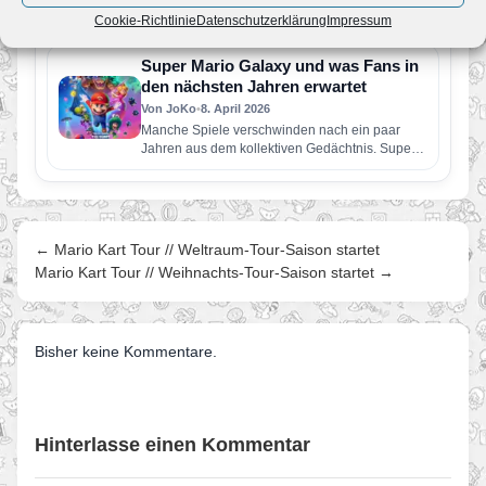
Steht uns schon in wenigen Tagen die nächste
Cookie-Richtlinie
Datenschutzerklärung
Impressum
große Nintendo Direct bevor? Laut aktuellen
Berichten soll Nintendo bereits…
Super Mario Galaxy und was Fans in
den nächsten Jahren erwartet
Von JoKo
•
8. April 2026
Manche Spiele verschwinden nach ein paar
Jahren aus dem kollektiven Gedächtnis. Super
Mario Galaxy nicht. Erschienen im November…
← Mario Kart Tour // Weltraum-Tour-Saison startet
Mario Kart Tour // Weihnachts-Tour-Saison startet →
Bisher keine Kommentare.
Hinterlasse einen Kommentar