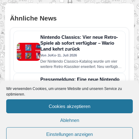
Ähnliche News
Nintendo Classics: Vier neue Retro-
Spiele ab sofort verfügbar – Wario
Land kehrt zurück
Von JoKo
•
11. Juli 2026
Der Nintendo Classics-Katalog wurde um vier
weitere Retro-Klassiker erweitert. Neu verfügbar
sind die folgenden Spiele: Wario Land: Super…
Pressemeldung: Eine neue Nintendo
Direct erscheint am Dienstag, den 9.
Wir verwenden Cookies, um unsere Website und unseren Service zu
Juni
optimieren.
Von JoKo
•
9. Juni 2026
Der rund 50-minütige Livestream enthält
Cookies akzeptieren
vorwiegend Informationen zu Spielen, die
dieses Jahr für Nintendo Switch 2 und Nintendo
Switch erscheinen…
Ablehnen
Gerücht: Neue Nintendo Direct findet
im Juni 2026 statt
Einstellungen anzeigen
Von JoKo
•
5. Juni 2026