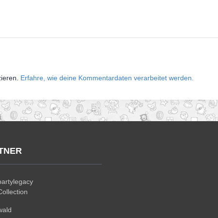
zieren.
Erfahre, wie deine Kommentardaten verarbeitet werden.
TNER
artylegacy
ollection
wald