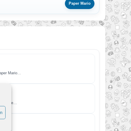
Paper Mario
Paper Mario…
wir heute…
en