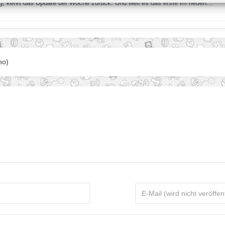
, kehrt das Update der Woche zurück. Und weil es das erste im neuen…
ho)