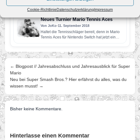
Alle Nintendo Switch-Fans, die ab 19.
September ein Gratis-Update für das
Cookie-Richtlinie
Datenschutzerklärung
Impressum
actionreiche Sportspiel herunterladen, erhalten
Zugang zu einem…
Neues Turnier Mario Tennis Aces
Von JoKo
•
11. September 2018
Haltet die Tennisschläger bereit, denn in Mario
Tennis Aces für Nintendo Switch hat jetzt ein
neues Online-Turnier* begonnen!…
← Blogpost // Jahresabschluss und Jahresausblick für Super
Mario
Neu bei Super Smash Bros.? Hier erfährst du alles, was du
wissen musst! →
Bisher keine Kommentare.
Hinterlasse einen Kommentar