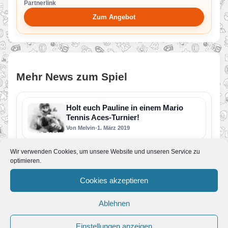
Partnerlink
Zum Angebot
Mehr News zum Spiel
Holt euch Pauline in einem Mario
Tennis Aces-Turnier!
Von Melvin
•
1. März 2019
Birdo in Mario Tennis Aces
Wir verwenden Cookies, um unsere Website und unseren Service zu
Von JoKo
•
2. Oktober 2018
optimieren.
Ab heute könnt ihr Birdo als spielbaren
Charakter in Mario Tennis Aces freischalten.
Cookies akzeptieren
Dafür müsst ihr einfach am…
Update! Mario Tennis Aces Version
Ablehnen
2.0
Von Melvin
•
14. September 2018
Einstellungen anzeigen