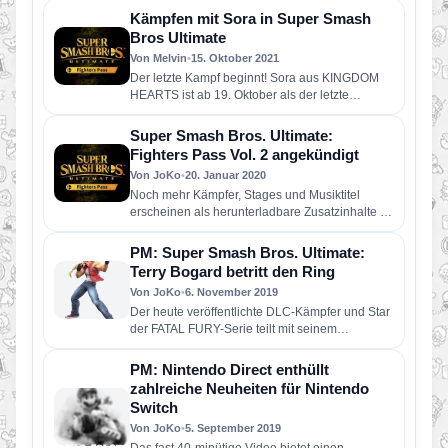
Kämpfen mit Sora in Super Smash
Bros Ultimate
Von Melvin
•
15. Oktober 2021
Der letzte Kampf beginnt! Sora aus KINGDOM
HEARTS ist ab 19. Oktober als der letzte
Kämpfer in Super…
Super Smash Bros. Ultimate:
Fighters Pass Vol. 2 angekündigt
Von JoKo
•
20. Januar 2020
Noch mehr Kämpfer, Stages und Musiktitel
erscheinen als herunterladbare Zusatzinhalte für
Super Smash Bros. Ultimate! Mit dem Fighters…
PM: Super Smash Bros. Ultimate:
Terry Bogard betritt den Ring
Von JoKo
•
6. November 2019
Der heute veröffentlichte DLC-Kämpfer und Star
der FATAL FURY-Serie teilt mit seinem
einzigartigen Kampfstil kräftig aus Terrys
Spielweise…
PM: Nintendo Direct enthüllt
zahlreiche Neuheiten für Nintendo
Switch
Von JoKo
•
5. September 2019
Das fast 40-minütige Video bietet einen