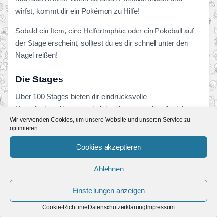
wirfst, kommt dir ein Pokémon zu Hilfe!
Sobald ein Item, eine Helfertrophäe oder ein Pokéball auf
der Stage erscheint, solltest du es dir schnell unter den
Nagel reißen!
Die Stages
Über 100 Stages bieten dir eindrucksvolle
Kampfschauplätze – und einige davon werden dir sicher
Wir verwenden Cookies, um unsere Website und unseren Service zu
sehr bekannt vorkommen! Enthalten sind beispielsweise
optimieren.
die Muränentürme aus Splatoon, eine Animal Crossing-
Stadt namens Smash-Stadt, das New Donk City-Rathaus
Cookies akzeptieren
aus Super Mario Odyssey und sogar die Achterpiste aus
Ablehnen
Mario Kart!
Einstellungen anzeigen
Cookie-Richtlinie
Datenschutzerklärung
Impressum