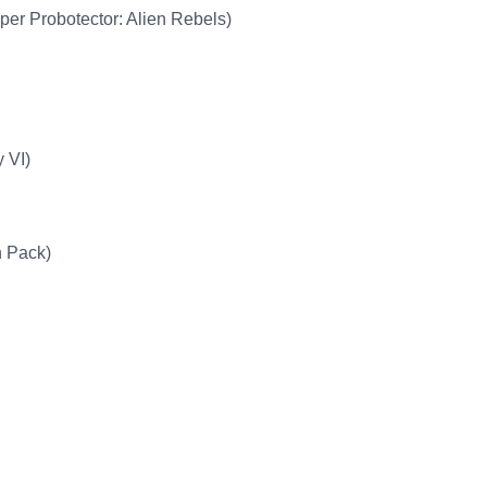
uper Probotector: Alien Rebels)
y VI)
n Pack)