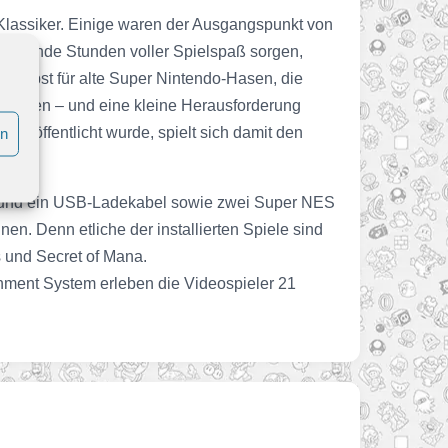
 Klassiker. Einige waren der Ausgangspunkt von
r dutzende Stunden voller Spielspaß sorgen,
 Selbst für alte Super Nintendo-Hasen, die
zu bieten – und eine kleine Herausforderung
veröffentlicht wurde, spielt sich damit den
en
l und ein USB-Ladekabel sowie zwei Super NES
en. Denn etliche der installierten Spiele sind
ls und Secret of Mana.
inment System erleben die Videospieler 21