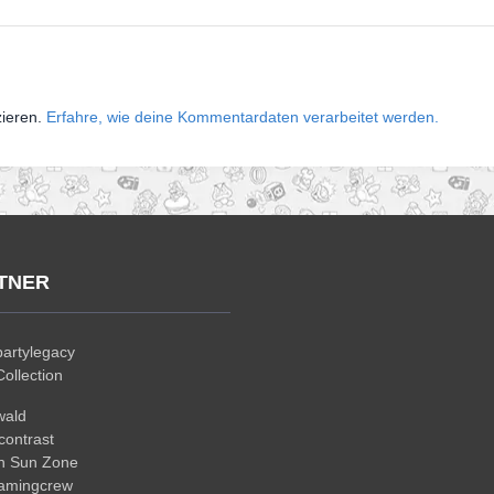
zieren.
Erfahre, wie deine Kommentardaten verarbeitet werden.
TNER
artylegacy
ollection
wald
ontrast
n Sun Zone
gamingcrew