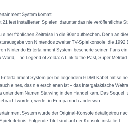
tertainment System kommt
21 fest installierten Spielen, darunter das nie veröffentlichte S
einer fröhlichen Zeitreise in die 90er aufbrechen. Denn an die
aturausgabe von Nintendos zweiter TV-Spielkonsole, die 1992
n Nintendo Entertainment System, bescherte seinen Fans einige
 World, The Legend of Zelda: A Link to the Past, Super Metroi
o Entertainment System per beiliegendem HDMI-Kabel mit seine
 auch eines, das nie erschienen ist – das intergalaktische Welt
ropa unter dem Namen Starwing in den Handel kam. Das Sequel 
 gebracht worden, weder in Europa noch anderswo.
rtainment System wurde der Original-Konsole detailgetreu nachg
pielerlebnis. Folgende Titel sind auf der Konsole installiert: