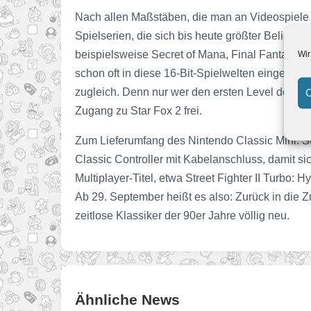
Nach allen Maßstäben, die man an Videospiele a
Spielserien, die sich bis heute größter Beliebt
beispielsweise Secret of Mana, Final Fantasy I
Wir
schon oft in diese 16-Bit-Spielwelten eingetauc
zugleich. Denn nur wer den ersten Level des Ori
C
Zugang zu Star Fox 2 frei.
Zum Lieferumfang des Nintendo Classic Mini:
Classic Controller mit Kabelanschluss, damit sic
Multiplayer-Titel, etwa Street Fighter II Turbo:
Ab 29. September heißt es also: Zurück in die 
zeitlose Klassiker der 90er Jahre völlig neu.
Ähnliche News