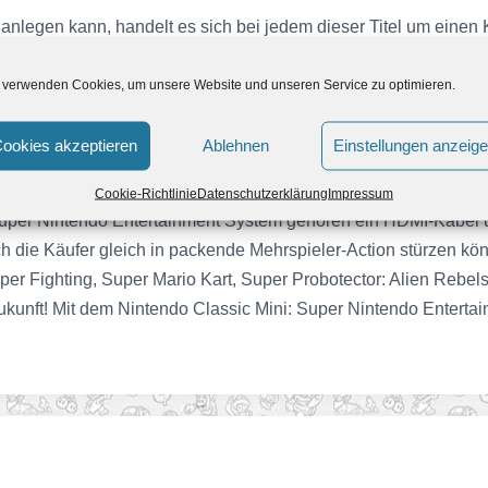
nlegen kann, handelt es sich bei jedem dieser Titel um einen
heit erfreuen. Auch umfangreiche Rollenspiele sind dabei, die fü
II, EarthBound und Super Mario RPG: Legend of the Seven Stars.
 verwenden Cookies, um unsere Website und unseren Service zu optimieren.
ht sind, hat die Mini-Konsole mit Star Fox 2 noch eine Neuheit 
ginal-Star Fox schafft, das in Europa unter dem Namen Starwing 
ookies akzeptieren
Ablehnen
Einstellungen anzeig
Cookie-Richtlinie
Datenschutzerklärung
Impressum
 Super Nintendo Entertainment System gehören ein HDMI-Kabe
h die Käufer gleich in packende Mehrspieler-Action stürzen könn
 Hyper Fighting, Super Mario Kart, Super Probotector: Alien Rebe
Zukunft! Mit dem Nintendo Classic Mini: Super Nintendo Enterta