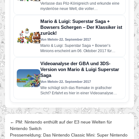
Verlasse das Pilz-Königreich und erkunde eine
mysteriöse neue Welt, die voller
Überraschungen steckt – in Mario & Luigi:…
Mario & Luigi: Superstar Saga +
Bowsers Schergen – Der Klassiker ist
zurück!
Von Melvin
•
22. September 2017
Mario & Luigi: Superstar Saga + Bowser’s
Minions erscheint am 06. Oktober 2017 für
Nintendo 3DS und 2DS!
Videoanalyse der GBA und 3DS-
Version von Mario & Luigi Superstar
Saga
Von Melvin
•
22. September 2017
Wie schlägt sich das Remake in grafischer
Sicht? Erfahrt es hier in einer Videoanalyse…
← PM: Nintendo enthüllt auf der E3 neue Welten für
Nintendo Switch
Pressemeldung: Das Nintendo Classic Mini: Super Nintendo