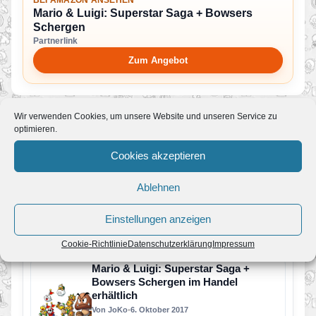
Mario & Luigi: Superstar Saga + Bowsers
Schergen
Partnerlink
Zum Angebot
Wir verwenden Cookies, um unsere Website und unseren Service zu
optimieren.
Mehr News zum Spiel
Cookies akzeptieren
Review zu Mario & Luigi: Superstar
Ablehnen
Saga + Bowsers Schergen online
Von JoKo
•
8. Oktober 2017
Einstellungen anzeigen
Wir haben uns intensiv mit dem 3DS-Spiel Mario
& Luigi: Superstar Saga + Bowsers Schergen
Cookie-Richtlinie
Datenschutzerklärung
Impressum
beschäftigt. Ob Nintendo…
Mario & Luigi: Superstar Saga +
Bowsers Schergen im Handel
erhältlich
Von JoKo
•
6. Oktober 2017