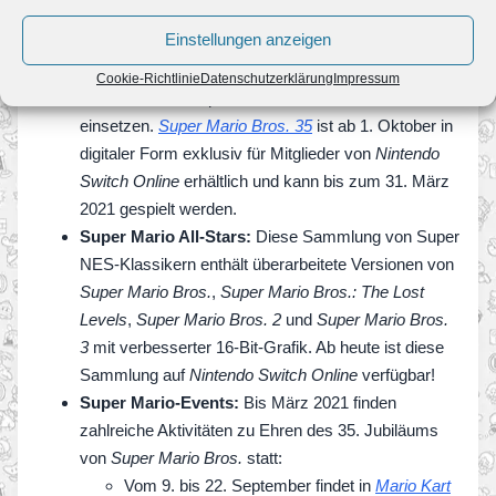
zu machen. Besiegte Gegner werden in die Level
Einstellungen anzeigen
anderer Spieler:innen geschickt – doch das
funktioniert auch umgekehrt. Um im Rennen zu
Cookie-Richtlinie
Datenschutzerklärung
Impressum
bleiben, können Spieler:innen hilfreiche Items
einsetzen.
Super Mario Bros. 35
ist ab 1. Oktober in
digitaler Form exklusiv für Mitglieder von
Nintendo
Switch Online
erhältlich und kann bis zum 31. März
2021 gespielt werden.
Super Mario All-Stars:
Diese Sammlung von Super
NES-Klassikern enthält überarbeitete Versionen von
Super Mario Bros.
,
Super Mario Bros.: The Lost
Levels
,
Super Mario Bros. 2
und
Super Mario Bros.
3
mit verbesserter 16-Bit-Grafik. Ab heute ist diese
Sammlung auf
Nintendo Switch Online
verfügbar!
Super Mario-Events:
Bis März 2021 finden
zahlreiche Aktivitäten zu Ehren des 35. Jubiläums
von
Super Mario Bros.
statt:
Vom 9. bis 22. September findet in
Mario Kart