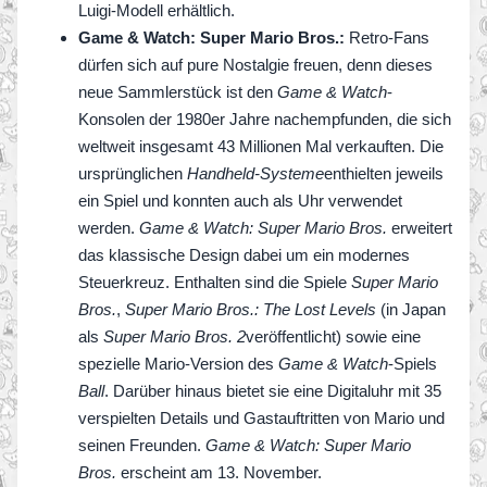
Luigi-Modell erhältlich.
Game & Watch: Super Mario Bros.:
Retro-Fans
dürfen sich auf pure Nostalgie freuen, denn dieses
neue Sammlerstück ist den
Game & Watch
-
Konsolen der 1980er Jahre nachempfunden, die sich
weltweit insgesamt 43 Millionen Mal verkauften. Die
ursprünglichen
Handheld-
Systeme
enthielten jeweils
ein Spiel und konnten auch als Uhr verwendet
werden.
Game & Watch: Super Mario Bros.
erweitert
das klassische Design dabei um ein modernes
Steuerkreuz. Enthalten sind die Spiele
Super Mario
Bros.
,
Super Mario Bros.: The Lost Levels
(in Japan
als
Super Mario Bros. 2
veröffentlicht) sowie eine
spezielle Mario-Version des
Game & Watch
-Spiels
Ball
. Darüber hinaus bietet sie eine Digitaluhr mit 35
verspielten Details und Gastauftritten von Mario und
seinen Freunden.
Game & Watch: Super Mario
Bros.
erscheint am 13. November.