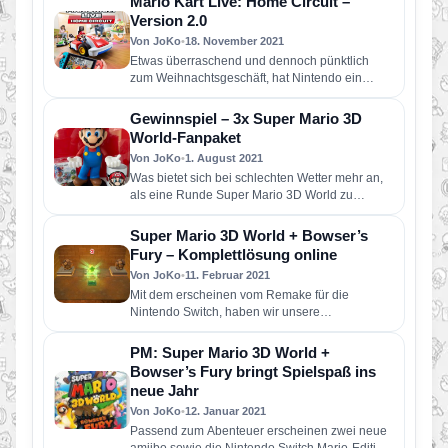
Mario Kart Live: Home Circuit –
Version 2.0
Von JoKo
•
18. November 2021
Etwas überraschend und dennoch pünktlich
zum Weihnachtsgeschäft, hat Nintendo ein
neues kostenloses Update für Mario Kart Live:
Home…
Gewinnspiel – 3x Super Mario 3D
World-Fanpaket
Von JoKo
•
1. August 2021
Was bietet sich bei schlechten Wetter mehr an,
als eine Runde Super Mario 3D World zu
spielen? In…
Super Mario 3D World + Bowser’s
Fury – Komplettlösung online
Von JoKo
•
11. Februar 2021
Mit dem erscheinen vom Remake für die
Nintendo Switch, haben wir unsere
Komplettlösung für das Spiel überarbeitet und…
PM: Super Mario 3D World +
Bowser’s Fury bringt Spielspaß ins
neue Jahr
Von JoKo
•
12. Januar 2021
Passend zum Abenteuer erscheinen zwei neue