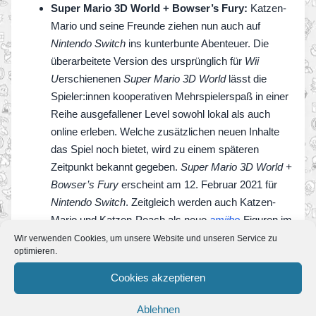
Super Mario 3D World + Bowser’s Fury:
Katzen-
Mario und seine Freunde ziehen nun auch auf
Nintendo Switch
ins kunterbunte Abenteuer. Die
überarbeitete Version des ursprünglich für
Wii
U
erschienenen
Super Mario 3D World
lässt die
Spieler:innen kooperativen Mehrspielerspaß in einer
Reihe ausgefallener Level sowohl lokal als auch
online erleben. Welche zusätzlichen neuen Inhalte
das Spiel noch bietet, wird zu einem späteren
Zeitpunkt bekannt gegeben.
Super Mario 3D World +
Bowser’s Fury
erscheint am 12. Februar 2021 für
Nintendo Switch
. Zeitgleich werden auch Katzen-
Mario und Katzen-Peach als neue
amiibo
-Figuren im
Doppelpack erhältlich sein.
Wir verwenden Cookies, um unsere Website und unseren Service zu
optimieren.
Super Mario Bros. 35:
Willkommen bei Super
Mario Bros. … mit 35 Spieler:innen! In diesem
Cookies akzeptieren
Online-Wettkampf treten 35 Kontrahent:innen
gegeneinander an, um als letzter Mario das Rennen
Ablehnen