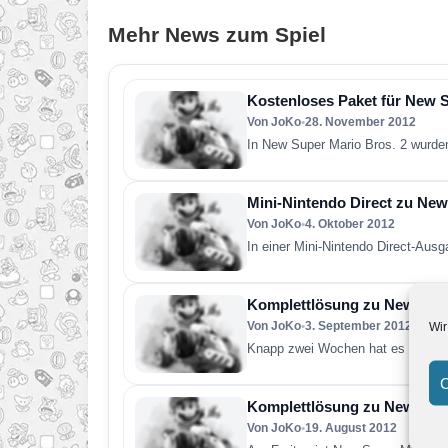
Mehr News zum Spiel
Kostenloses Paket für New S
Von JoKo
•
28. November 2012
In New Super Mario Bros. 2 wurde
Mini-Nintendo Direct zu New
Von JoKo
•
4. Oktober 2012
In einer Mini-Nintendo Direct-Aus
Komplettlösung zu New Supe
Von JoKo
•
3. September 2012
Wir
Knapp zwei Wochen hat es gedauer
C
Komplettlösung zu New Supe
Von JoKo
•
19. August 2012