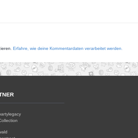
zieren.
Erfahre, wie deine Kommentardaten verarbeitet werden.
TNER
artylegacy
ollection
wald