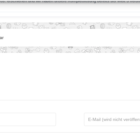
os. erschienen und wir haben unsere Komplettlösung bereits bis Welt 3 veröf
ar