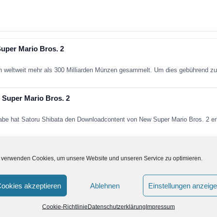
uper Mario Bros. 2
n weltweit mehr als 300 Milliarden Münzen gesammelt. Um dies gebührend 
 Super Mario Bros. 2
gabe hat Satoru Shibata den Downloadcontent von New Super Mario Bros. 2 er
r Mario Bros. 2 beendet
 verwenden Cookies, um unsere Website und unseren Service zu optimieren.
t, doch nun ist unsere Komplettlösung zu New Super Mario Bros. 2 vollstä
ookies akzeptieren
Ablehnen
Einstellungen anzeig
r Mario Bros. 2 wächst
Cookie-Richtlinie
Datenschutzerklärung
Impressum