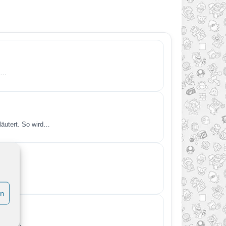
zu…
läutert. So wird…
ndig…
en