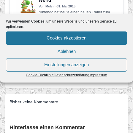
World
Von Melvin
•
31. Mai 2015
Nintendo hat heute einen neuen Trailer zum
kommenden Yoshi Spiel für die WiiU gezeigt,
Wir verwenden Cookies, um unsere Website und unseren Service zu
der u.a. auf die…
optimieren.
PM: Yoshi trifft auf amiibo
Von Melvin
•
27. Mai 2015
Cookies akzeptieren
Neuer CGI-Trailer zeigt die unterschiedliche
Verwendung von amiibo in Yoshi’s Woolly World
Ablehnen
Sie haben eine lange, klebrige Zunge,…
Einstellungen anzeigen
← 2 neue Mario-Spiele für Wii U angekündigt
Cookie-Richtlinie
Datenschutzerklärung
Impressum
Game & Wario erscheint in den nächsten 6 Monaten →
Bisher keine Kommentare.
Hinterlasse einen Kommentar