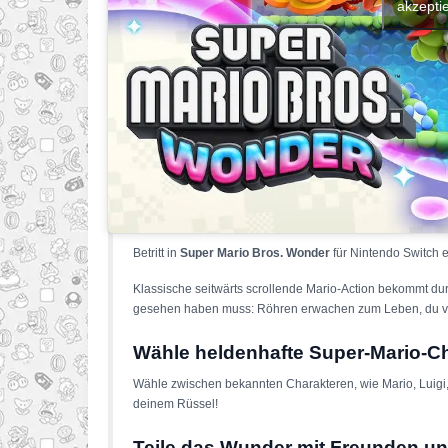
akzeptie
Betritt in
Super Mario Bros. Wonder
für Nintendo Switch e
Klassische seitwärts scrollende Mario-Action bekommt d
gesehen haben muss: Röhren erwachen zum Leben, du verw
Wähle heldenhafte Super-Mario-C
Wähle zwischen bekannten Charakteren, wie Mario, Luigi,
deinem Rüssel!
Teile das Wunder mit Freunden u