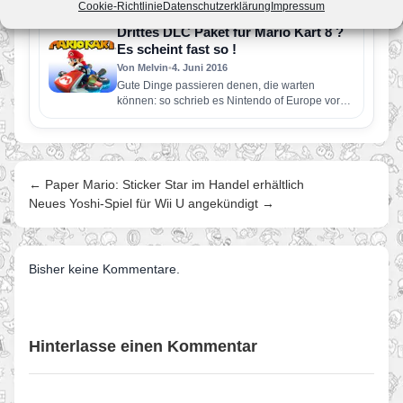
Cookie-Richtlinie
Datenschutzerklärung
Impressum
neue Spiele-Hits wie YO-KAI WATCH 2…
Drittes DLC Paket für Mario Kart 8 ?
Es scheint fast so !
Von Melvin
•
4. Juni 2016
Gute Dinge passieren denen, die warten
können: so schrieb es Nintendo of Europe vor
etwa 15 Stunden auf…
← Paper Mario: Sticker Star im Handel erhältlich
Neues Yoshi-Spiel für Wii U angekündigt →
Bisher keine Kommentare.
Hinterlasse einen Kommentar