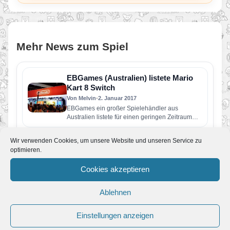
Mehr News zum Spiel
EBGames (Australien) listete Mario
Kart 8 Switch
Von Melvin
•
2. Januar 2017
EBGames ein großer Spielehändler aus
Australien listete für einen geringen Zeitraum
Mario Kart 8 Switch mit einer großen…
Neue Nintendo Select-Titel für Wii U
Wir verwenden Cookies, um unsere Website und unseren Service zu
Von Melvin
•
16. August 2016
optimieren.
Stürzt euch ins Abenteuer! Diese Spiele für
#WiiU kommen am 30. September neu zur
Cookies akzeptieren
„Nintendo Selects“-Reihe dazu!
gamescom 2016 – Neuheiten für Wii U
Ablehnen
und Nintendo 3DS
Von Melvin
•
16. August 2016
Einstellungen anzeigen
Hier einige Nintendo-Highlights zur gamescom:
Das Finale des Splatoon Showdowns von ESL,