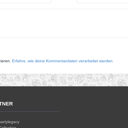
zieren.
Erfahre, wie deine Kommentardaten verarbeitet werden.
TNER
artylegacy
ollection