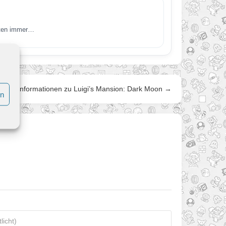
esten immer…
Neue Informationen zu Luigi’s Mansion: Dark Moon →
en