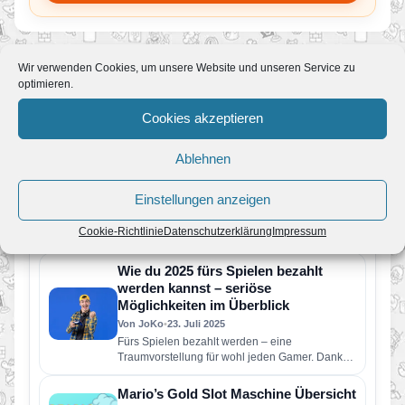
Wir verwenden Cookies, um unsere Website und unseren Service zu
optimieren.
Mehr News zum Spiel
Cookies akzeptieren
Mario Paint für Nintendo Switch
Ablehnen
Online und Nintendo Music-App
erschienen
Einstellungen anzeigen
Von JoKo
•
30. Juli 2025
Der SNES-Klassiker Mario Paint ist ab sofort für
Cookie-Richtlinie
Datenschutzerklärung
Impressum
Abonnent:innen von Nintendo Switch Online
spielbar – und das gleich…
Wie du 2025 fürs Spielen bezahlt
werden kannst – seriöse
Möglichkeiten im Überblick
Von JoKo
•
23. Juli 2025
Fürs Spielen bezahlt werden – eine
Traumvorstellung für wohl jeden Gamer. Dank
des Booms der Gaming-Branche ist das…
Mario’s Gold Slot Maschine Übersicht