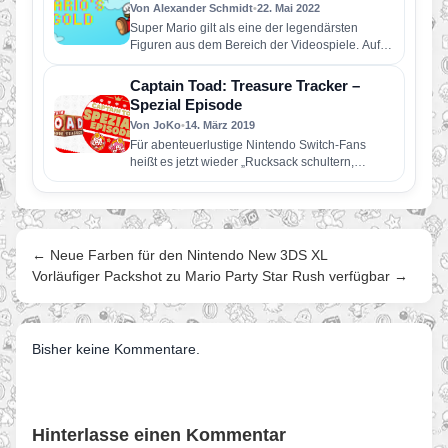
Von Alexander Schmidt
•
22. Mai 2022
Super Mario gilt als eine der legendärsten
Figuren aus dem Bereich der Videospiele. Auf
der ganzen Welt sind…
Captain Toad: Treasure Tracker –
Spezial Episode
Von JoKo
•
14. März 2019
Für abenteuerlustige Nintendo Switch-Fans
heißt es jetzt wieder „Rucksack schultern,
Stirnlampe einschalten und auf Schatzsuche
gehen!“, denn ab sofort…
← Neue Farben für den Nintendo New 3DS XL
Vorläufiger Packshot zu Mario Party Star Rush verfügbar →
Bisher keine Kommentare.
Hinterlasse einen Kommentar