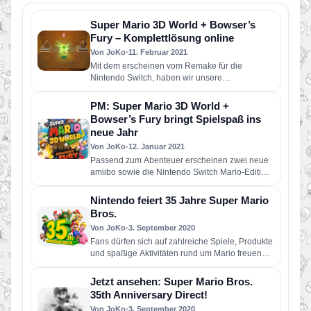
Super Mario 3D World + Bowser’s
Fury – Komplettlösung online
Von JoKo
•
11. Februar 2021
Mit dem erscheinen vom Remake für die
Nintendo Switch, haben wir unsere
Komplettlösung für das Spiel überarbeitet und…
PM: Super Mario 3D World +
Bowser’s Fury bringt Spielspaß ins
neue Jahr
Von JoKo
•
12. Januar 2021
Passend zum Abenteuer erscheinen zwei neue
amiibo sowie die Nintendo Switch Mario-Edition
(rot & blau) Eine optisch an…
Nintendo feiert 35 Jahre Super Mario
Bros.
Von JoKo
•
3. September 2020
Fans dürfen sich auf zahlreiche Spiele, Produkte
und spaßige Aktivitäten rund um Mario freuen
Super Mario 3D All-Stars,…
Jetzt ansehen: Super Mario Bros.
35th Anniversary Direct!
Von JoKo
•
3. September 2020