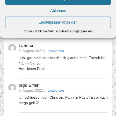
Welt 6-2
Ablehnen
Lidia
3. August 2021
|
antworten
Einstellungen anzeigen
Welt 5 gefällt mir super. Liebe Tropenstrände.
Cookie-Richtlinie
Datenschutzerklärung
Impressum
Larissa
3. August 2021
|
antworten
uuh- gar nicht so einfach! Ich glaube mein Favorit ist
4.1 im Canyon.
Herzlichen Dank!!
Ingo Eifler
3. August 2021
|
antworten
Ich schliesse mich Chris an, Panik in Pastell ist einfach
mega geil 🙂