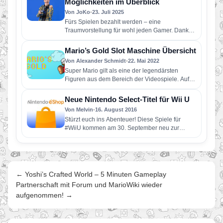
Möglichkeiten im Überblick
Von JoKo
•
23. Juli 2025
Fürs Spielen bezahlt werden – eine
Traumvorstellung für wohl jeden Gamer. Dank
des Booms der Gaming-Branche ist das…
Mario’s Gold Slot Maschine Übersicht
Von Alexander Schmidt
•
22. Mai 2022
Super Mario gilt als eine der legendärsten
Figuren aus dem Bereich der Videospiele. Auf
der ganzen Welt sind…
Neue Nintendo Select-Titel für Wii U
Von Melvin
•
16. August 2016
Stürzt euch ins Abenteuer! Diese Spiele für
#WiiU kommen am 30. September neu zur
„Nintendo Selects“-Reihe dazu!
← Yoshi’s Crafted World – 5 Minuten Gameplay
Partnerschaft mit Forum und MarioWiki wieder
aufgenommen! →