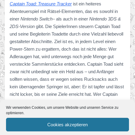
Captain Toad: Treasure Tracker
ist ein heiteres
Abenteuerspiel mit Rätsel-Elementen, das es sowohl in
einer
Nintendo Switch
– als auch in einer
Nintendo 3DS &
2DS-Version
gibt. Die SpielerInnen steuern Captain Toad
und seine Begleiterin Toadette durch eine Vielzahl liebevoll
gestalteter Abschnitte. Ziel ist es, in jedem Level einen
Power-Stern zu ergattern, doch das ist nicht alles: Wer
Adleraugen hat, wird unterwegs noch jede Menge gut
versteckte Sammlerstücke entdecken. Captain Toad sieht
zwar nicht unbedingt wie ein Held aus – und Anfänger
sollten wissen, dass er wegen seines Rucksacks auch
kein überragender Springer ist, aber: Er ist tapfer und lässt
nicht locker, bis er seine Ziele erreicht hat. Wer Captain
Toad kennenlernen möchte, schaut sich am besten
Wir verwenden Cookies, um unsere Website und unseren Service zu
den
Captain Toad: Treasure Tracker Overview Trailer
an.
optimieren.
Cookies akzeptieren