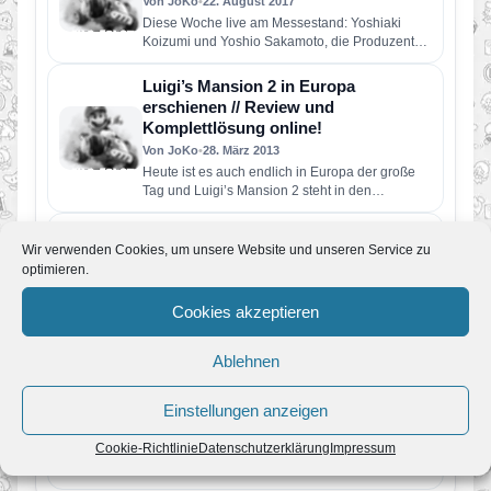
Von JoKo
•
22. August 2017
Diese Woche live am Messestand: Yoshiaki
Koizumi und Yoshio Sakamoto, die Produzenten
von Super Mario Odyssey und Metroid…
Luigi’s Mansion 2 in Europa
erschienen // Review und
Komplettlösung online!
Von JoKo
•
28. März 2013
Heute ist es auch endlich in Europa der große
Tag und Luigi’s Mansion 2 steht in den
Regalen…
Gewinne mit Mariofans.de und
Wir verwenden Cookies, um unsere Website und unseren Service zu
Nintendo Luigi’s Mansion 2
optimieren.
Von JoKo
•
21. März 2013
Knapp einen Monat ist unser letztes
Cookies akzeptieren
Gewinnspiel her und schon starten wir ein
neues. In Zusammenarbeit mit Nintendo…
Ablehnen
Grußelspaß für Jung und Alt: Ab
Gründonnerstag stürzt sich Luigi in
ein neues Abenteuer
Einstellungen anzeigen
Von JoKo
•
14. März 2013
Cookie-Richtlinie
Datenschutzerklärung
Impressum
In genau zwei Wochen erscheint endlich Luigi’s
Mansion 2 in Europa und Nintendo rührt nun
ordentlich die Werbetrommel. In der…