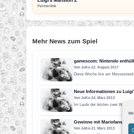
Luigi’s Mansion 2
Partnerlink
Mehr News zum Spiel
gamescom: Nintendo enthüll
Von JoKo
•
22. August 2017
Diese Woche live am Messestand:
Neue Informationen zu Luigi
Von JoKo
•
24. März 2013
Im Laufe der letzten zwei Wochen 
Wir
Gewinne mit Mariofans.de un
Von JoKo
•
21. März 2013
C