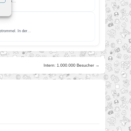
Nintendo…
betrommel. In der…
Intern: 1.000.000 Besucher →