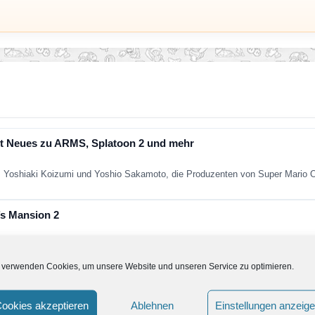
t Neues zu ARMS, Splatoon 2 und mehr
 Yoshiaki Koizumi und Yoshio Sakamoto, die Produzenten von Super Mario
’s Mansion 2
hat Nintendo einige neue Informationen zu Luigi’s Mansion 2 veröffentlicht. 
 verwenden Cookies, um unsere Website und unseren Service zu optimieren.
d Nintendo Luigi’s Mansion 2
ookies akzeptieren
Ablehnen
Einstellungen anzeig