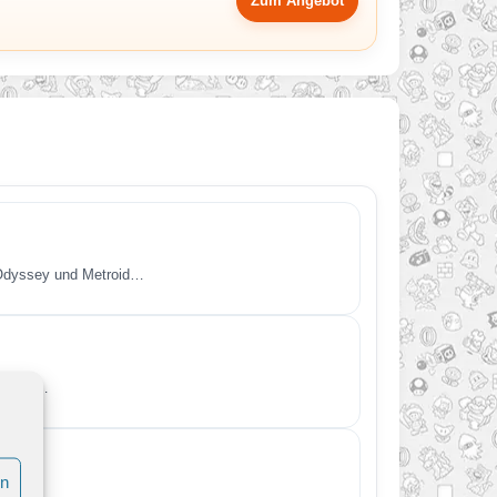
Zum Angebot
 Odyssey und Metroid…
So wird…
en