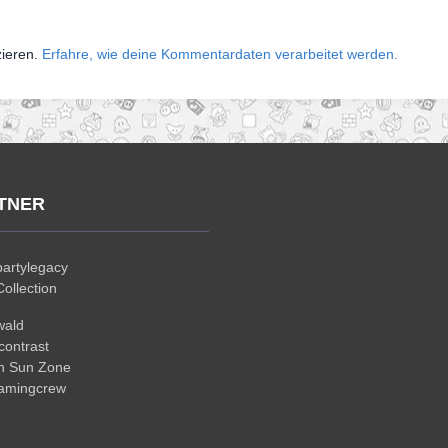
zieren.
Erfahre, wie deine Kommentardaten verarbeitet werden.
TNER
artylegacy
ollection
wald
ontrast
n Sun Zone
gamingcrew