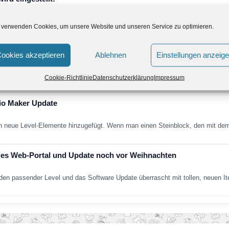
st nun bekannt gab wird der Konzern den Service Miiverse für Wii…
 verwenden Cookies, um unsere Website und unseren Service zu optimieren.
und Nintendo 3DS im Frühling, Sommer und darüber hinaus
ookies akzeptieren
Ablehnen
Einstellungen anzeig
rtragung wurden neue Spiele mit Kirby und Paper Mario sowie ein neues Mons
Cookie-Richtlinie
Datenschutzerklärung
Impressum
rio Maker Update
neue Level-Elemente hinzugefügt. Wenn man einen Steinblock, den mit dem
es Web-Portal und Update noch vor Weihnachten
nden passender Level und das Software Update überrascht mit tollen, neuen 