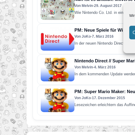
Von Melvin
•
29. August 2017
Wie Nintendo Co. Ltd. in einem Po
Wir
PM: Neue Spiele für Wii U 
C
Von JoKo
•
7. März 2016
In der neuen Nintendo Direct-Übe
Nintendo Direct // Super Ma
Von Melvin
•
4. März 2016
In dem kommenden Update werden 
PM: Super Mario Maker: Neu
Von JoKo
•
17. Dezember 2015
Lesezeichen erleichtern das Auffi