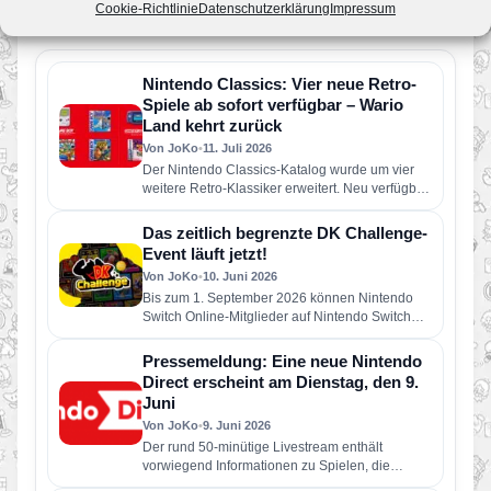
Cookie-Richtlinie
Datenschutzerklärung
Impressum
Ähnliche News
Nintendo Classics: Vier neue Retro-
Spiele ab sofort verfügbar – Wario
Land kehrt zurück
Von JoKo
•
11. Juli 2026
Der Nintendo Classics-Katalog wurde um vier
weitere Retro-Klassiker erweitert. Neu verfügbar
sind die folgenden Spiele: Wario Land: Super…
Das zeitlich begrenzte DK Challenge-
Event läuft jetzt!
Von JoKo
•
10. Juni 2026
Bis zum 1. September 2026 können Nintendo
Switch Online-Mitglieder auf Nintendo Switch
2 durch das Abschließen spielinterner
Herausforderungen in einer Reihe…
Pressemeldung: Eine neue Nintendo
Direct erscheint am Dienstag, den 9.
Juni
Von JoKo
•
9. Juni 2026
Der rund 50-minütige Livestream enthält
vorwiegend Informationen zu Spielen, die
dieses Jahr für Nintendo Switch 2 und Nintendo