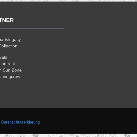
TNER
artylegacy
ollection
wald
ontrast
n Sun Zone
gamingcrew
.
Datenschutzerklärung