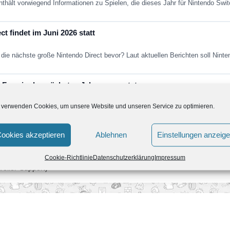
nthält vorwiegend Informationen zu Spielen, die dieses Jahr für Nintendo Sw
t findet im Juni 2026 statt
die nächste große Nintendo Direct bevor? Laut aktuellen Berichten soll Nint
Fans in den nächsten Jahren erwartet
 verwenden Cookies, um unsere Website und unseren Service zu optimieren.
ein paar Jahren aus dem kollektiven Gedächtnis. Super Mario Galaxy nich
ookies akzeptieren
Ablehnen
Einstellungen anzeig
Cookie-Richtlinie
Datenschutzerklärung
Impressum
oller-Support)