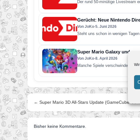
Der rund 50-minütige Livestream e
Gerücht: Neue Nintendo Direc
Von JoKo
•
5. Juni 2026
Steht uns schon in wenigen Tagen 
Super Mario Galaxy und was 
Von JoKo
•
8. April 2026
Wir
Manche Spiele verschwinden nach 
C
← Super Mario 3D All-Stars Update (GameCube-Contr
Bisher keine Kommentare.