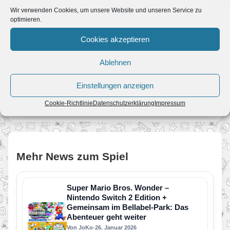
Super Mario Bros. Wonder – Nintendo Switch 2
Wir verwenden Cookies, um unsere Website und unseren Service zu
Edition + Gemeinsam im Bellabel-Park
optimieren.
Cookies akzeptieren
BEI AMAZON ANSEHEN
Super Mario Bros. Wonder – Nintendo Switch
Ablehnen
2 Edition + Gemeinsam im Bellabel-Park
Partnerlink
Einstellungen anzeigen
Zum Angebot
Cookie-Richtlinie
Datenschutzerklärung
Impressum
Mehr News zum Spiel
Super Mario Bros. Wonder –
Nintendo Switch 2 Edition +
Gemeinsam im Bellabel-Park: Das
Abenteuer geht weiter
Von JoKo
•
26. Januar 2026