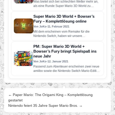
Was bietet sich bei schlechten Wetter mehr an,
als eine Runde Super Mario 3D World zu
spielen? In…
Super Mario 3D World + Bowser’s
Fury – Komplettlösung online
Von JoKo
•
11. Februar 2021
Mit dem erscheinen vom Remake für die
Nintendo Switch, haben wir unsere
Komplettlösung für das Spiel überarbeitet und…
PM: Super Mario 3D World +
Bowser’s Fury bringt Spielspaß ins
neue Jahr
Von JoKo
•
12. Januar 2021
Passend zum Abenteuer erscheinen zwei neue
amiibo sowie die Nintendo Switch Mario-Edition
(rot & blau) Eine optisch an…
← Paper Mario: The Origami King – Komplettlösung
gestartet
Nintendo feiert 35 Jahre Super Mario Bros. →