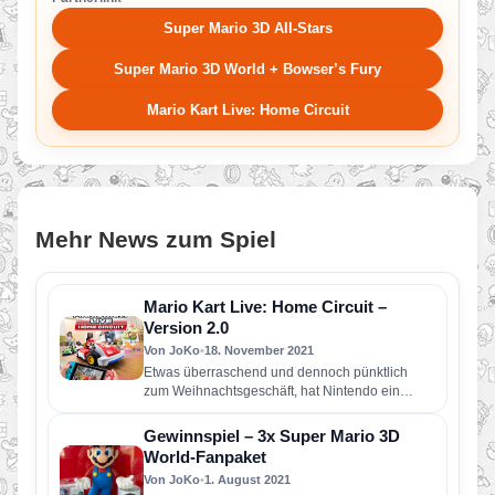
Super Mario 3D All-Stars
Super Mario 3D World + Bowser’s Fury
Mario Kart Live: Home Circuit
Mehr News zum Spiel
Mario Kart Live: Home Circuit –
Version 2.0
Von JoKo
•
18. November 2021
Etwas überraschend und dennoch pünktlich
zum Weihnachtsgeschäft, hat Nintendo ein
neues kostenloses Update für Mario Kart Live:
Home…
Gewinnspiel – 3x Super Mario 3D
World-Fanpaket
Von JoKo
•
1. August 2021