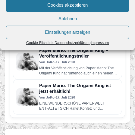
Nintendo Store eine besondere Rabattaktion
Cookies akzeptieren
rund um Mario und seine…
Paper Mario: The Origami King –
Ablehnen
Review online
Von JoKo
•
20. Juli 2020
Einstellungen anzeigen
Papier-Mario ist zurück und begibt sich auf sein
erstes Abenteuer auf der Nintendo Switch. Nach
Cookie-Richtlinie
Datenschutzerklärung
Impressum
einem kurzen Sidekick…
Paper Mario: The Origami King –
Veröffentlichungstrailer
Von JoKo
•
17. Juli 2020
Mit der Veröffentlichung von Paper Mario: The
Origami King hat Nintendo auch einen neuen
Trailer online gestellt. Er…
Paper Mario: The Origami King ist
jetzt erhältlich!
Von JoKo
•
17. Juli 2020
EINE WUNDERSCHÖNE PAPIERWELT
ENTFALTET SICH Haltet Konfetti und
Luftschlangen bereit, denn Paper Mario: The
Origami King ist jetzt…