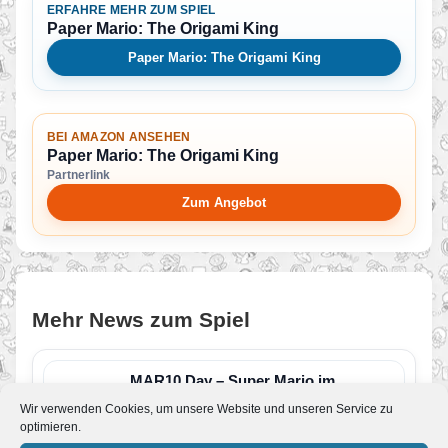
ERFAHRE MEHR ZUM SPIEL
Paper Mario: The Origami King
Paper Mario: The Origami King
BEI AMAZON ANSEHEN
Paper Mario: The Origami King
Partnerlink
Zum Angebot
Mehr News zum Spiel
MAR10 Day – Super Mario im
Angebot
Wir verwenden Cookies, um unsere Website und unseren Service zu
Von JoKo
•
10. März 2025
optimieren.
Passend zum heutigen Mar10 Day startet im My