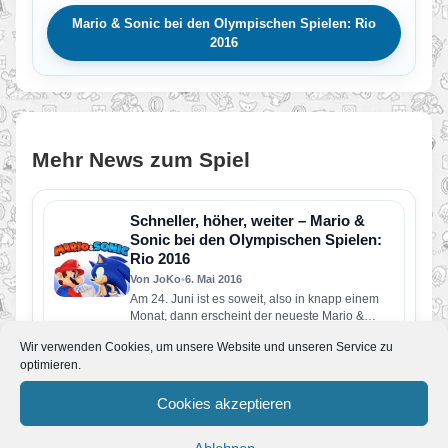
Mario & Sonic bei den Olympischen Spielen: Rio
2016
Mehr News zum Spiel
Schneller, höher, weiter – Mario &
Sonic bei den Olympischen Spielen:
Rio 2016
Von JoKo
•
6. Mai 2016
Am 24. Juni ist es soweit, also in knapp einem
Monat, dann erscheint der neueste Mario &
Sonic-Ableger…
Wir verwenden Cookies, um unsere Website und unseren Service zu
PM: Neue Spiele für Wii U und
optimieren.
Nintendo 3DS im Frühling, Sommer
und darüber hinaus
Cookies akzeptieren
Von JoKo
•
7. März 2016
In der neuen Nintendo Direct-Übertragung