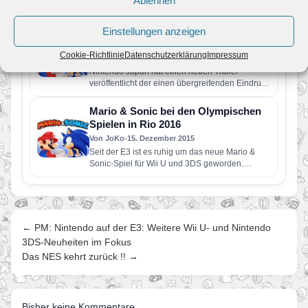
Ablehnen
wurden neue Spiele mit Kirby und Paper Mario
sowie ein neues Monster Hunter…
Neuer Trailer zum neusten Teil der
Einstellungen anzeigen
Mario & Sonic-Reihe
Cookie-Richtlinie
Datenschutzerklärung
Impressum
Von Melvin
•
28. Dezember 2015
Nintendo Japan hat einen neuen Trailer
veröffentlicht der einen übergreifenden Eindruck
liefert über viele Sportarten die die 3DS-
Version…
Mario & Sonic bei den Olympischen
Spielen in Rio 2016
Von JoKo
•
15. Dezember 2015
Seit der E3 ist es ruhig um das neue Mario &
Sonic-Spiel für Wii U und 3DS geworden.…
← PM: Nintendo auf der E3: Weitere Wii U- und Nintendo
3DS-Neuheiten im Fokus
Das NES kehrt zurück !! →
Bisher keine Kommentare.