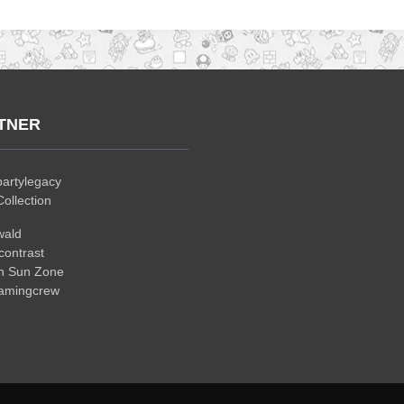
TNER
artylegacy
ollection
wald
ontrast
n Sun Zone
gamingcrew