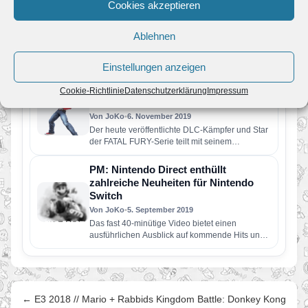
Cookies akzeptieren
Super Smash Bros. Ultimate:
Fighters Pass Vol. 2 angekündigt
Ablehnen
Von JoKo
•
20. Januar 2020
Noch mehr Kämpfer, Stages und Musiktitel
erscheinen als herunterladbare Zusatzinhalte für
Einstellungen anzeigen
Super Smash Bros. Ultimate! Mit dem Fighters…
PM: Super Smash Bros. Ultimate:
Cookie-Richtlinie
Datenschutzerklärung
Impressum
Terry Bogard betritt den Ring
Von JoKo
•
6. November 2019
Der heute veröffentlichte DLC-Kämpfer und Star
der FATAL FURY-Serie teilt mit seinem
einzigartigen Kampfstil kräftig aus Terrys
Spielweise…
PM: Nintendo Direct enthüllt
zahlreiche Neuheiten für Nintendo
Switch
Von JoKo
•
5. September 2019
Das fast 40-minütige Video bietet einen
ausführlichen Ausblick auf kommende Hits und
enthüllt Inhalte, die ab sofort verfügbar…
← E3 2018 // Mario + Rabbids Kingdom Battle: Donkey Kong