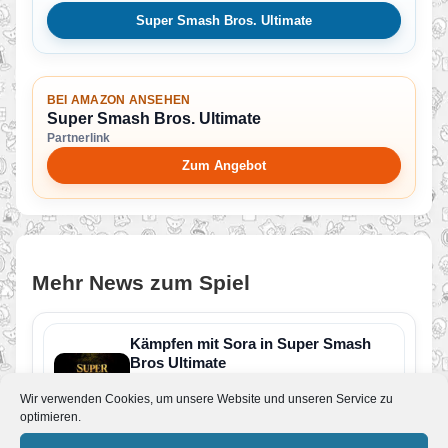
Super Smash Bros. Ultimate
BEI AMAZON ANSEHEN
Super Smash Bros. Ultimate
Partnerlink
Zum Angebot
Mehr News zum Spiel
Kämpfen mit Sora in Super Smash
Bros Ultimate
Von Melvin
•
15. Oktober 2021
Wir verwenden Cookies, um unsere Website und unseren Service zu
Der letzte Kampf beginnt! Sora aus KINGDOM
optimieren.
HEARTS ist ab 19. Oktober als der letzte
Kämpfer in Super…